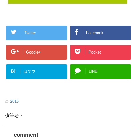
Twitter
Facebook
Google+
Pocket
B!
はてブ
LINE
-
2015
執筆者：
comment