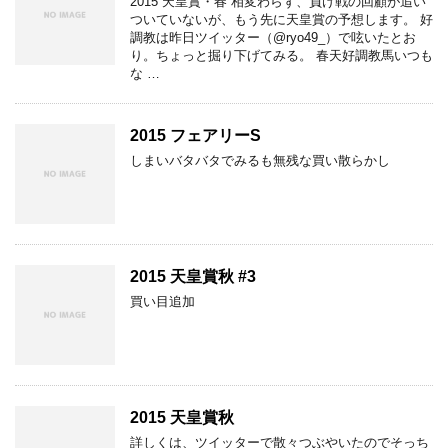
2015 天皇賞・春 相変わらず、負け戦の回顧が追い
ついていないが、もう先に天皇賞の予想します。 好
調教は昨日ツイッター（@ryo49_）で呟いたとお
り。ちょっと掘り下げてみる。 春天好調教馬いつも
な …
2015 フェアリーS
しまいバタバタでみるも無残な買い散らかし
2015 天皇賞秋 #3
買い目追加
2015 天皇賞秋
詳しくは、ツイッターで散々つぶやいたのでそっち