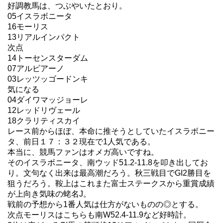
好調教馬は、つぶやいたとおり。
05イスラボニータ
16モーリス
13リアルインパクト
次点
14トーセンスターダム
07アルビアーノ
03レッツッゴードンキ
気になる
04ダイワマッジョーレ
12レッドリヴェール
18クラリティスカイ
レース前からほぼ、本命に推そうとしていたイスラボニー
タ、前日１７：３２現在で1人気である。
本当に、競馬ファンはオメガ高いですね。
そのイスラボニータ、南ウッド51.2-11.8を叩き出してお
り。文句なく出来は最高潮だろう。秋三戦目でGI2勝目を
狙うだろう。鞍上はこれまた富士ステークスから重賞成績
が上向き気味の蛯名J。
戦前の予想から1番人気は仕方がないものの◎とする。
次点モーリスはこちらも南W52.4-11.9など好時計。