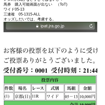
馬券 購入可能画面が出ない （ToT)
ワイド05-13
三連複 05-1315-ALL
オッズしだいでは、考慮する。