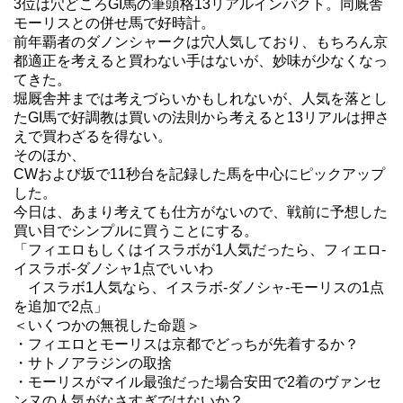
3位は穴どころGI馬の筆頭格13リアルインパクト。同厩舎
モーリスとの併せ馬で好時計。
前年覇者のダノンシャークは穴人気しており、もちろん京
都適正を考えると買わない手はないが、妙味が少なくなっ
てきた。
堀厩舎丼までは考えづらいかもしれないが、人気を落とし
たGI馬で好調教は買いの法則から考えると13リアルは押さ
えで買わざるを得ない。
そのほか、
CWおよび坂で11秒台を記録した馬を中心にピックアップ
した。
今日は、あまり考えても仕方がないので、戦前に予想した
買い目でシンプルに買うことにする。
「フィエロもしくはイスラボが1人気だったら、フィエロ-
イスラボ-ダノシャ1点でいいわ
イスラボ1人気なら、イスラボ-ダノシャ-モーリスの1点
を追加で2点」
＜いくつかの無視した命題＞
・フィエロとモーリスは京都でどっちが先着するか？
・サトノアラジンの取捨
・モーリスがマイル最強だった場合安田で2着のヴァンセ
ンヌの人気がなさすぎではないか？