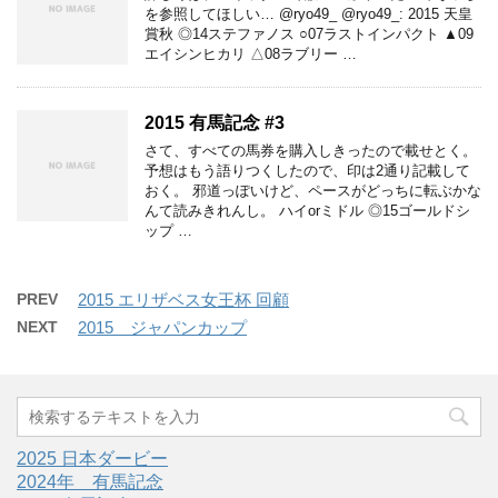
を参照してほしい… @ryo49_ @ryo49_: 2015 天皇
賞秋 ◎14ステファノス ○07ラストインパクト ▲09
エイシンヒカリ △08ラブリー …
2015 有馬記念 #3
さて、すべての馬券を購入しきったので載せとく。
予想はもう語りつくしたので、印は2通り記載して
おく。 邪道っぽいけど、ペースがどっちに転ぶかな
んて読みきれんし。 ハイorミドル ◎15ゴールドシ
ップ …
PREV
2015 エリザベス女王杯 回顧
NEXT
2015 ジャパンカップ
2025 日本ダービー
2024年 有馬記念