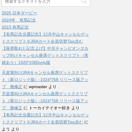
2025 日本ダービー
2024年 有馬記念
2023 有馬記念
【有馬記念当選記念】12月中山キャンセルゲッ
トスクリプト※JRAカード会員切替Tips含む
【座席取れた記念上げ】中京チャンピオンズカ
ップ向けキャンセル座席ゲットスクリプト（実
績あり）1920*1080only版
天皇賞向けJRAキャンセル座席ゲットスクリプ
ト（新ロジック版）-1024*768 リリース版アッ
プ 微修正
に
wpmaster
より
天皇賞向けJRAキャンセル座席ゲットスクリプ
ト（新ロジック版）-1024*768 リリース版アッ
プ 微修正
に
トーカイテイオー好き
より
【有馬記念当選記念】12月中山キャンセルゲッ
トスクリプト※JRAカード会員切替Tips含む
に
よう
より