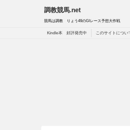
調教競馬.net
競馬は調教 りょう49のGIレース予想大作戦
Kindle本 好評発売中
このサイトについ