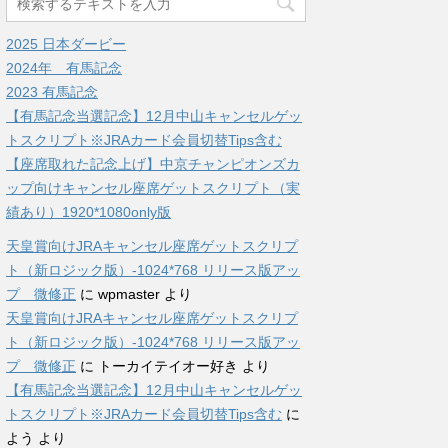
2025 日本ダービー
2024年 有馬記念
2023 有馬記念
【有馬記念当選記念】12月中山キャンセルゲッ
トスクリプト※JRAカード会員切替Tips含む
【座席取れた記念上げ】中京チャンピオンズカ
ップ向けキャンセル座席ゲットスクリプト（実
績あり）1920*1080only版
天皇賞向けJRAキャンセル座席ゲットスクリプ
ト（新ロジック版）-1024*768 リリース版アッ
プ 微修正
に
wpmaster
より
天皇賞向けJRAキャンセル座席ゲットスクリプ
ト（新ロジック版）-1024*768 リリース版アッ
プ 微修正
に
トーカイテイオー好き
より
【有馬記念当選記念】12月中山キャンセルゲッ
トスクリプト※JRAカード会員切替Tips含む
に
よう
より