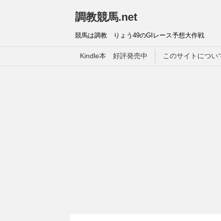
調教競馬.net
競馬は調教 りょう49のGIレース予想大作戦
Kindle本 好評発売中
このサイトについ