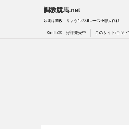
調教競馬.net
競馬は調教 りょう49のGIレース予想大作戦
Kindle本 好評発売中
このサイトについ