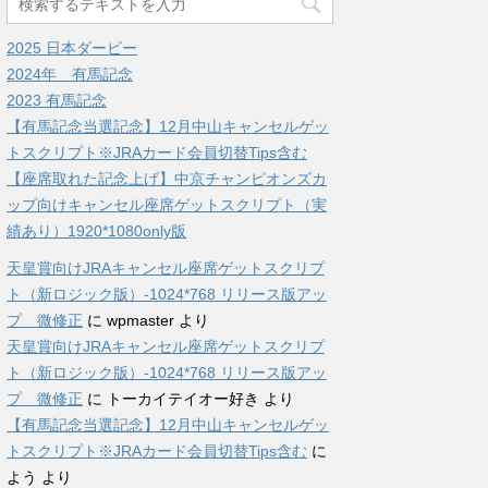
2025 日本ダービー
2024年 有馬記念
2023 有馬記念
【有馬記念当選記念】12月中山キャンセルゲッ
トスクリプト※JRAカード会員切替Tips含む
【座席取れた記念上げ】中京チャンピオンズカ
ップ向けキャンセル座席ゲットスクリプト（実
績あり）1920*1080only版
天皇賞向けJRAキャンセル座席ゲットスクリプ
ト（新ロジック版）-1024*768 リリース版アッ
プ 微修正
に
wpmaster
より
天皇賞向けJRAキャンセル座席ゲットスクリプ
ト（新ロジック版）-1024*768 リリース版アッ
プ 微修正
に
トーカイテイオー好き
より
【有馬記念当選記念】12月中山キャンセルゲッ
トスクリプト※JRAカード会員切替Tips含む
に
よう
より