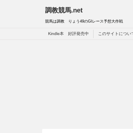
調教競馬.net
競馬は調教 りょう49のGIレース予想大作戦
Kindle本 好評発売中
このサイトについ