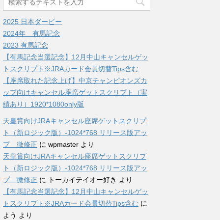
2025 日本ダービー
2024年 有馬記念
2023 有馬記念
【有馬記念当選記念】12月中山キャンセルゲッ
トスクリプト※JRAカード会員切替Tips含む
【座席取れた記念上げ】中京チャンピオンズカ
ップ向けキャンセル座席ゲットスクリプト（実
績あり）1920*1080only版
天皇賞向けJRAキャンセル座席ゲットスクリプ
ト（新ロジック版）-1024*768 リリース版アッ
プ 微修正
に
wpmaster
より
天皇賞向けJRAキャンセル座席ゲットスクリプ
ト（新ロジック版）-1024*768 リリース版アッ
プ 微修正
に
トーカイテイオー好き
より
【有馬記念当選記念】12月中山キャンセルゲッ
トスクリプト※JRAカード会員切替Tips含む
に
よう
より