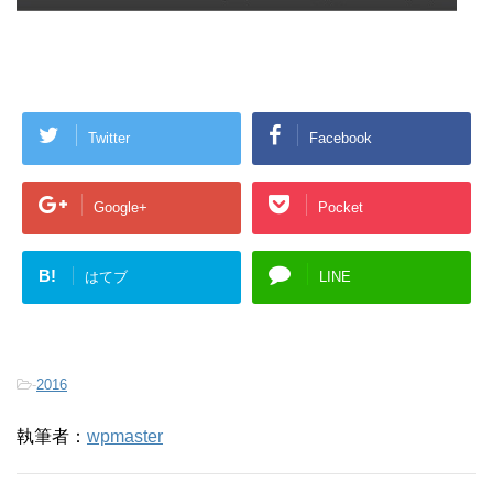
Twitter
Facebook
Google+
Pocket
B!
はてブ
LINE
-
2016
執筆者：
wpmaster