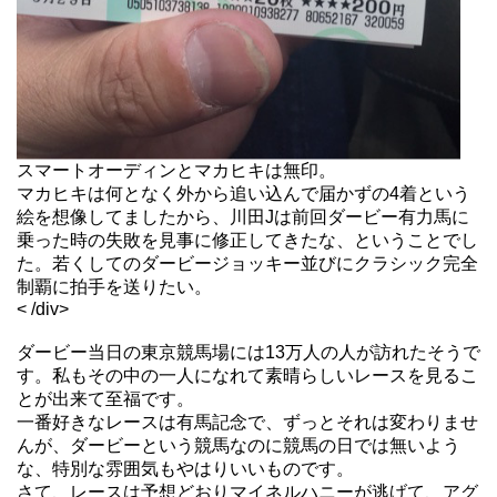
スマートオーディンとマカヒキは無印。
マカヒキは何となく外から追い込んで届かずの4着という
絵を想像してましたから、川田Jは前回ダービー有力馬に
乗った時の失敗を見事に修正してきたな、ということでし
た。若くしてのダービージョッキー並びにクラシック完全
制覇に拍手を送りたい。
< /div>
ダービー当日の東京競馬場には13万人の人が訪れたそうで
す。私もその中の一人になれて素晴らしいレースを見るこ
とが出来て至福です。
一番好きなレースは有馬記念で、ずっとそれは変わりませ
んが、ダービーという競馬なのに競馬の日では無いよう
な、特別な雰囲気もやはりいいものです。
さて、レースは予想どおりマイネルハニーが逃げて、アグ