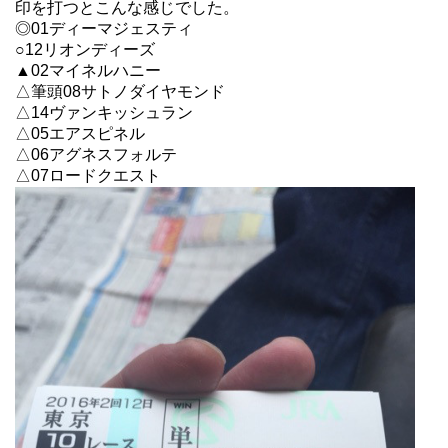
印を打つとこんな感じでした。
◎01ディーマジェスティ
○12リオンディーズ
▲02マイネルハニー
△筆頭08サトノダイヤモンド
△14ヴァンキッシュラン
△05エアスピネル
△06アグネスフォルテ
△07ロードクエスト