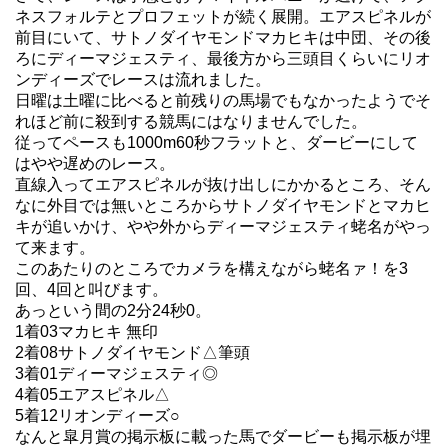
ネスフォルテとプロフェットが続く展開。エアスピネルが
前目にいて、サトノダイヤモンドマカヒキは中団、その後
ろにディーマジェスティ、最後方から三頭目くらいにリオ
ンディーズでレースは流れました。
日曜は土曜に比べると前残りの馬場でもなかったようでそ
れほど前に殺到する競馬にはなりませんでした。
従ってペースも1000m60秒フラットと、ダービーにして
はやや遅めのレース。
直線入ってエアスピネルが抜け出しにかかるところ、そん
なに外目では無いところからサトノダイヤモンドとマカヒ
キが追いかけ、やや外からディーマジェスティ蛯名がやっ
て来ます。
このあたりのところでカメラを構えながら蛯名ァ！を3
回、4回と叫びます。
あっという間の2分24秒0。
1着03マカヒキ 無印
2着08サトノダイヤモンド△筆頭
3着01ディーマジェスティ◎
4着05エアスピネル△
5着12リオンディーズ○
なんと皐月賞の掲示板に載った馬でダービーも掲示板が埋