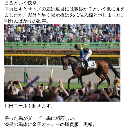
まるという快挙。
マカヒキとサトノの差は遠目には微妙か？という風に見え
ましたが、案外と早く掲示板は3を1位入線と示しました。
割れんばかりの歓声。
川田コールも起きます。
勝った馬がダービー馬に相応しい。
漆黒の馬体に金子オーナーの勝負服、黒帽。