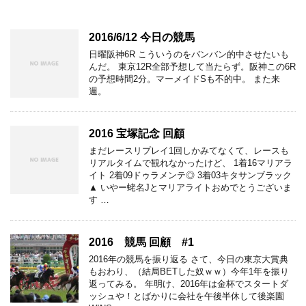
2016/6/12 今日の競馬
日曜阪神6R こういうのをバンバン的中させたいも
んだ。 東京12R全部予想して当たらず。阪神この6R
の予想時間2分。マーメイドSも不的中。 また来
週。
2016 宝塚記念 回顧
まだレースリプレイ1回しかみてなくて、レースも
リアルタイムで観れなかったけど、 1着16マリアラ
イト 2着09ドゥラメンテ◎ 3着03キタサンブラック
▲ いやー蛯名Jとマリアライトおめでとうございま
す …
2016 競馬 回顧 #1
2016年の競馬を振り返る さて、今日の東京大賞典
もおわり、（結局BETした奴ｗｗ）今年1年を振り
返ってみる。 年明け、2016年は金杯でスタートダ
ッシュや！とばかりに会社を午後半休して後楽園