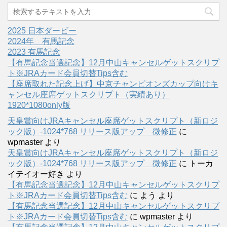
2025 日本ダービー
2024年 有馬記念
2023 有馬記念
【有馬記念当選記念】12月中山キャンセルゲットスクリプ
ト※JRAカード会員切替Tips含む
【座席取れた記念上げ】中京チャンピオンズカップ向けキ
ャンセル座席ゲットスクリプト（実績あり）
1920*1080only版
天皇賞向けJRAキャンセル座席ゲットスクリプト（新ロジ
ック版）-1024*768 リリース版アップ 微修正
に
wpmaster
より
天皇賞向けJRAキャンセル座席ゲットスクリプト（新ロジ
ック版）-1024*768 リリース版アップ 微修正
に
トーカ
イテイオー好き
より
【有馬記念当選記念】12月中山キャンセルゲットスクリプ
ト※JRAカード会員切替Tips含む
に
よう
より
【有馬記念当選記念】12月中山キャンセルゲットスクリプ
ト※JRAカード会員切替Tips含む
に
wpmaster
より