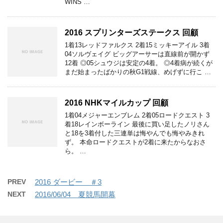
WINS …
2016 スプリンターズステークス 回顧
1着13レッドファルクス 2着15ミッキーアイル 3着
04ソルヴェイグ ビッグアーサーは直線前が開かず
12着 ◎05シュウジは安定の4着。 ◎4着病が続くが
まだ始まったばかりの秋G1戦線、めげずに行こ …
2016 NHKマイルカップ 回顧
1着04メジャーエンブレム 2着05ロードクエスト 3
着18レインボーライン 最後に買い足したノリさん
と18を3着付した三連単は悔やんでも悔やみきれ
ず。 本命ロードクエストが2着に来たからなおさ
ら。 …
PREV
2016 ダービー ＃3
NEXT
2016/06/04 夏競馬開幕