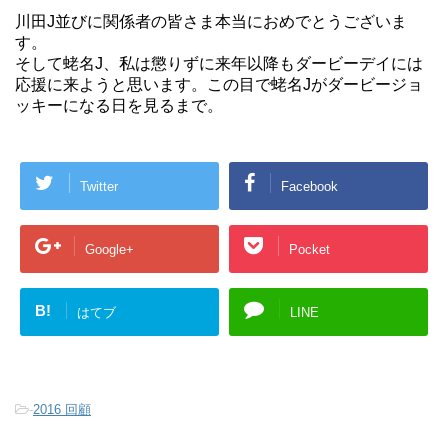
川田J並びに関係者の皆さま本当におめでとうございま
す。
そして蛯名J、私は懲りずに来年以降もダービーデイには
応援に来ようと思います。この目で蛯名Jがダービージョ
ッキーになる日を見るまで。
Twitter
Facebook
Google+
Pocket
B!
はてブ
LINE
-
2016 回顧