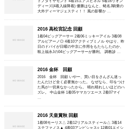
トノダイヤモンド 4着15エアスピネル 5着16リオン
ディーズ(4着入線降着) 優勝はなんと、蛯名J騎乗の
大外ディーマジェスティ！！ 風の影響か …
2016 高松宮記念 回顧
1着04ビッグアーサー 2着06ミッキーアイル 3着08
アルビアーノ◎ 4着10アクティブミノル やはり、昨
日のドバイが日曜の中京に作用をもたらしたのか、
鞍上福永Jの04ビッグアーサーが勝利。 調教診 …
2016 金杯 回顧
2016 金杯 回顧 いやー、買い目をさんざん迷っ
たんだけど全く必要無かった。 なぜなら、印をつけ
た馬が一切来なかったから。 晴れ晴れしいほどのハ
ズレ。 中山金杯 1着05ヤマカツエース 2着07マイ
…
2016 天皇賞秋 回顧
1着08モーリス△ 2着12リアルスティール△ 3着14
ステファノス▲ 4着03アンビシャス○ 12着01エイシ