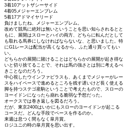
3着10アットザシーサイド
4着05メジャーエンブレム
5着17アドマイヤリード
負けましたね、メジャーエンブレム。
改めて競馬に絶対は無いということを思い知らされるとと
もに、展開はスローとハイの両方、どちらに転んだとして
も取れる馬券にしなければならないな、と思いました。特
にG1レースは配当が高くなるから、ふた通り買ってもい
い。
どちらかの展開に賭けることはどちらかの展開が起き得な
いと切り捨てることで、それは馬の強さとは別に考えるべ
きことなのだろう。
中心視したウインファビラスも、あくまでメジャーがレー
スをハイペースで進めるところを残す遅いけど長く使える
脚を持つステゴ産駒ということで考えたもので、スローの
ヨーイドンになったら崩れる脆弱な予想だった。
オークスでは巻き返しを図るだろう。
だが、東京2400はいかにもスローのヨーイドンが起こる
コースだ。どんな手段でペースを作るのか。
来週は息つく間もなく皐月賞。
ロジユニの時の皐月賞を思い出す。