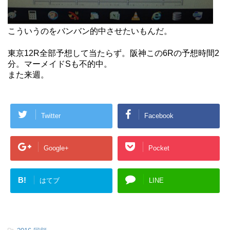
こういうのをバンバン的中させたいもんだ。
東京12R全部予想して当たらず。阪神この6Rの予想時間2
分。マーメイドSも不的中。
また来週。
Twitter
Facebook
Google+
Pocket
B!
はてブ
LINE