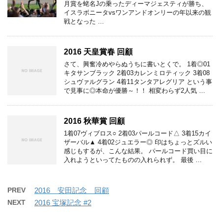
月賞を蛯名Jの乗ったディーマジェスティが勝ち、
イスラボニータvsワンアンドオンリーの年以来の観
戦となった …
2016 天皇賞春 回顧
さて、興奮冷めやらぬうちに書いとくで。 1着◎01
キタサンブラック 2着03カレンミロティック 3着08
シュヴァルグラン 4着11タンタアレグリア という事
で見事に◎本命が優勝～！！ 相変わらず2人気 …
2016 秋華賞 回顧
1着07ヴィブロス○ 2着03パールコード△ 3着15カイ
ザーバル▲ 4着02ジュエラー◎ 印はちょっとズルい
感じもするが、こんな結果。 パールコード買い目に
入れようといってたものの入れられず。 最後 …
PREV
2016 安田記念 回顧
NEXT
2016 宝塚記念 #2