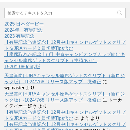
2025 日本ダービー
2024年 有馬記念
2023 有馬記念
【有馬記念当選記念】12月中山キャンセルゲットスクリプ
ト※JRAカード会員切替Tips含む
【座席取れた記念上げ】中京チャンピオンズカップ向けキ
ャンセル座席ゲットスクリプト（実績あり）
1920*1080only版
天皇賞向けJRAキャンセル座席ゲットスクリプト（新ロジ
ック版）-1024*768 リリース版アップ 微修正
に
wpmaster
より
天皇賞向けJRAキャンセル座席ゲットスクリプト（新ロジ
ック版）-1024*768 リリース版アップ 微修正
に
トーカ
イテイオー好き
より
【有馬記念当選記念】12月中山キャンセルゲットスクリプ
ト※JRAカード会員切替Tips含む
に
よう
より
【有馬記念当選記念】12月中山キャンセルゲットスクリプ