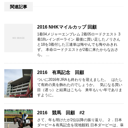
関連記事
2016 NHKマイルカップ 回顧
1着04メジャーエンブレム 2着05ロードクエスト 3
着18レインボーライン 最後に買い足したノリさん
と18を3着付した三連単は悔やんでも悔やみきれ
ず。 本命ロードクエストが2着に来たからなおさ
ら。 …
2016 有馬記念 回顧
ついに2016年JRAも終わりを迎えました。 はたし
て有終の美を飾れたのでしょうか。 気になる買い
目（遅っ）と結果はこちら 来年もいい年でありま
すように。
2016 競馬 回顧 #2
さて、年も明けたが2位以降の振り返り。 ２．日本
ダービー＆有馬記念を現地観戦 日本ダービーは、皐