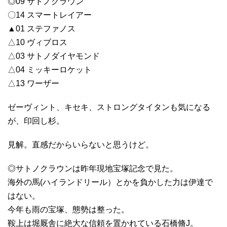
◎09 サトノクラウン
〇14 スマートレイアー
▲01 ステファノス
△10 ヴィブロス
△03 サトノダイヤモンド
△04 ミッキーロケット
△13 ワーザー
ゼーヴィント、キセキ、ストロングタイタンも気になる
が、印回し杉。
見解。直感だからいらないと思うけど。
◎サトノクラウンは昨年現地宝塚記念で見た。
海外の馬(ハイランドリール）とかを負かした力は伊達で
はない。
今年も雨の宝塚、態勢は整った。
鞍上は堀厩舎に絶大な信頼を置かれている石橋脩J。