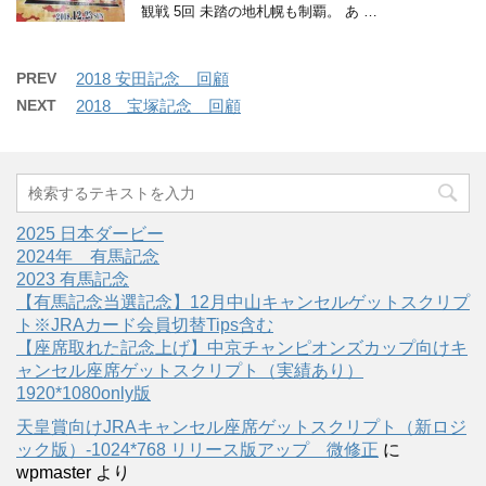
観戦 5回 未踏の地札幌も制覇。 あ …
PREV
2018 安田記念 回顧
NEXT
2018 宝塚記念 回顧
2025 日本ダービー
2024年 有馬記念
2023 有馬記念
【有馬記念当選記念】12月中山キャンセルゲットスクリプ
ト※JRAカード会員切替Tips含む
【座席取れた記念上げ】中京チャンピオンズカップ向けキ
ャンセル座席ゲットスクリプト（実績あり）
1920*1080only版
天皇賞向けJRAキャンセル座席ゲットスクリプト（新ロジ
ック版）-1024*768 リリース版アップ 微修正
に
wpmaster
より