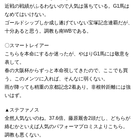
近戦の戦績がふるわないので人気は落ちている。G1馬は
なめてはいけない。
ゴールドシップしか成し遂げていない宝塚記念連覇だが、
十分あると思う。調教も南WBである。
〇スマートレイアー
こちらを本命にするか迷ったが、やはりG1馬には敬意を
表して。
春の大阪杯からずっと本命視してきたので、ここでも買
う。このメンツに入れば、そんなに弱くない。
雨が降っても稍重の京都記念2着あり。非根幹距離には強
いはず。
▲ステファノス
全然人気ないのね。37.6倍。藤原厩舎2頭だし、どちらが
絡むかといえば人気のパフォーマプロミスよりこちら。
調教も悪くない。