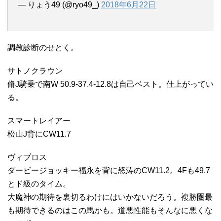
— りょう49 (@ryo49_)
2018年6月22日
調教診断のせとく。
サトノクラウン
脩J騎乗で南W 50.9-37.4-12.8は自己ベスト。仕上がってい
る。
スマートレイアー
松山J背にCW11.7
ヴィブロス
ダービージョッキー福永を背に怒涛のCW11.2。4Fも49.7
とド級のタイム。
大魔神の期待を裏切るわけにはいかないだろう。複勝圏最
も期待できるのはこの馬かも。道悪性能もそんなに悪くな