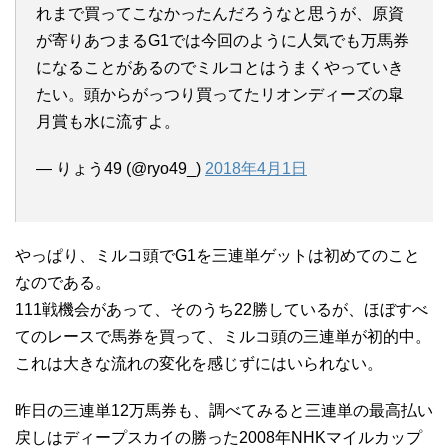
れまで買ってこなかったんだろうなと思うが、原資
が寄りあつまるG1では今回のように人気でも万馬券
になることがあるのでミルコとはうまくやっていき
たい。頭からがっつり買ってたリオンディーズの皐
月賞も水に流すよ。
— りょう49 (@ryo49_)
2018年4月1日
やっぱり、ミルコ頭でG1を三連単ゲットは初めてのこと
なのである。
111戦機会があって、そのうち22勝しているが、ほぼすべ
てのレースで馬券を買って、ミルコ頭の三連単が初的中。
これは大きな流れの変化を感じずにはいられない。
昨日の三連単12万馬券も、調べてみると三連単の最高払い
戻しはディープスカイの勝った2008年NHKマイルカップ