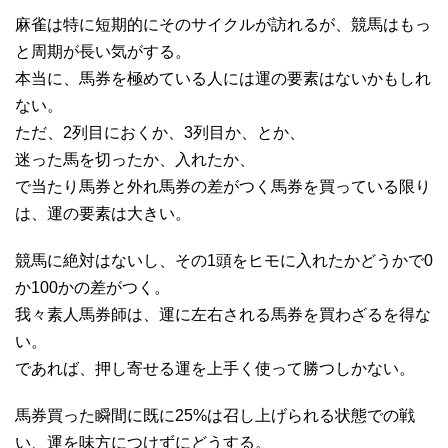
麻雀は特に短期的にそのサイクルが訪れるが、競馬はもっ
と周期が長い気がする。
本当に、馬券を極めている人には運の要素はないかもしれ
ない。
ただ、2列目におくか、3列目か、とか、
迷った馬を切ったか、入れたか、
で当たり馬券と外れ馬券の差がつく馬券を買っている限り
は、運の要素は大きい。
競馬に絶対はないし、その1頭をヒモに入れたかどうかで0
か100かの差がつく。
我々素人馬券師は、運に左右される馬券を買わざるを得な
い。
であれば、押し寄せる運を上手く使って勝つしかない。
馬券買った瞬間に既に25%は召し上げられる状態での戦
い、運を味方につけずにどうする。