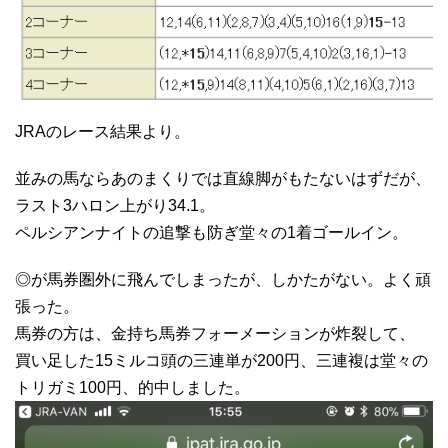
JRAのレース結果より。
並みの馬ならあのまくりでは直線脚がもたないはずだが、
ラスト3ハロン上がり34.1。
ペルシアンナイトの追撃も防ぎ堂々の1着ゴールイン。
◎が馬券圏外に飛んでしまったが、しかたがない。よく頑
張った。
馬券の方は、金持ち馬券フォーメーションが炸裂して、
買い足した15ミルコ頭の三連単が200円、三連複は堂々の
トリガミ100円、的中しました。