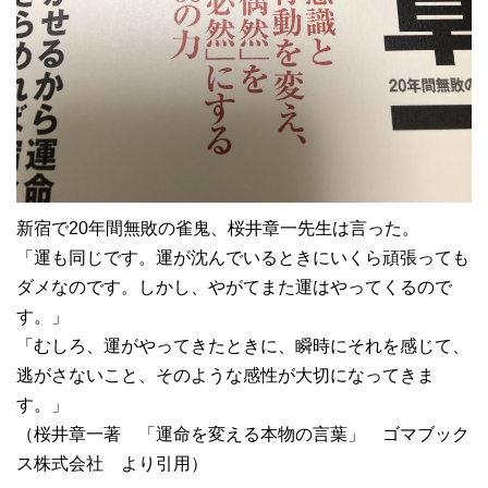
新宿で20年間無敗の雀鬼、桜井章一先生は言った。
「運も同じです。運が沈んでいるときにいくら頑張っても
ダメなのです。しかし、やがてまた運はやってくるので
す。」
「むしろ、運がやってきたときに、瞬時にそれを感じて、
逃がさないこと、そのような感性が大切になってきま
す。」
（桜井章一著 「運命を変える本物の言葉」 ゴマブック
ス株式会社 より引用）