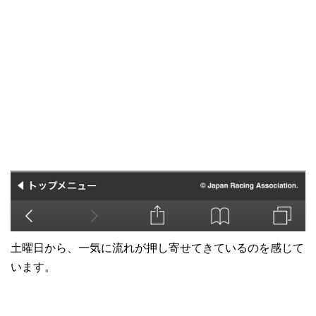
土曜日から、一気に流れが押し寄せてきているのを感じて
います。