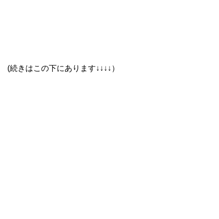
(続きはこの下にあります↓↓↓↓）