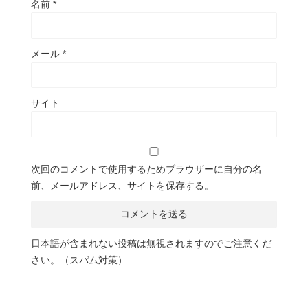
名前
*
メール
*
サイト
次回のコメントで使用するためブラウザーに自分の名
前、メールアドレス、サイトを保存する。
日本語が含まれない投稿は無視されますのでご注意くだ
さい。（スパム対策）