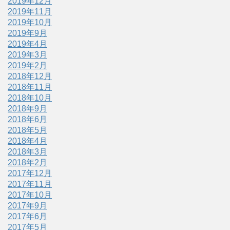
2019年12月
2019年11月
2019年10月
2019年9月
2019年4月
2019年3月
2019年2月
2018年12月
2018年11月
2018年10月
2018年9月
2018年6月
2018年5月
2018年4月
2018年3月
2018年2月
2017年12月
2017年11月
2017年10月
2017年9月
2017年6月
2017年5月