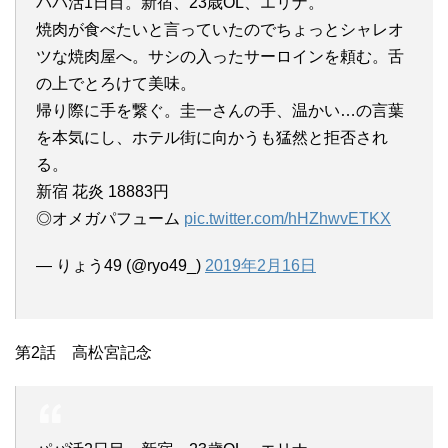
パパ活1日目。新宿、23歳OL、エリナ。
焼肉が食べたいと言っていたのでちょっとシャレオ
ツな焼肉屋へ。サシの入ったサーロインを頼む。舌
の上でとろけて美味。
帰り際に手を繋ぐ。圭一さんの手、温かい…の言葉
を本気にし、ホテル街に向かうも猛然と拒否され
る。
新宿 花炎 18883円
◎オメガパフューム
pic.twitter.com/hHZhwvETKX
— りょう49 (@ryo49_)
2019年2月16日
第2話 高松宮記念