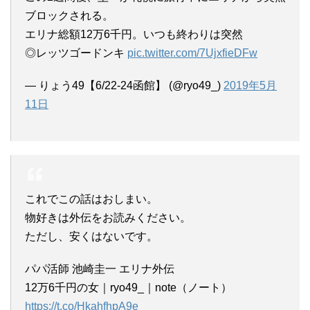
ブロックされる。
エリナ総額12万6千円。いつも終わりは突然
◎レッツゴードンキ
pic.twitter.com/7UjxfieDFw
— りょう49【6/22-24函館】 (@ryo49_)
2019年5月
11日
これでこの話はおしまい。
物好きは外伝をお読みください。
ただし、安くはないです。
パパ活師 池崎圭一 エリナ外伝
12万6千円の女｜ryo49_｜note（ノート）
https://t.co/HkahfhpA9e