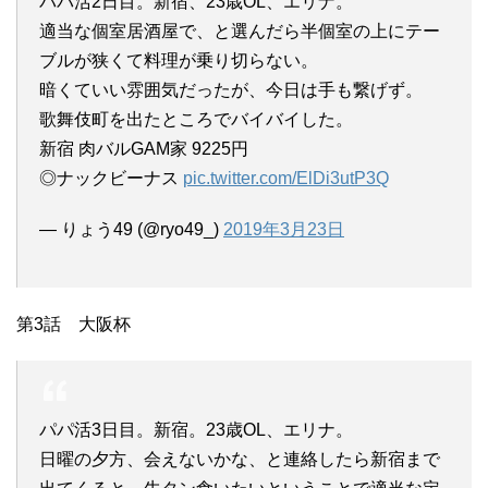
パパ活2日目。新宿、23歳OL、エリナ。
適当な個室居酒屋で、と選んだら半個室の上にテー
ブルが狭くて料理が乗り切らない。
暗くていい雰囲気だったが、今日は手も繋げず。
歌舞伎町を出たところでバイバイした。
新宿 肉バルGAM家 9225円
◎ナックビーナス
pic.twitter.com/ElDi3utP3Q
— りょう49 (@ryo49_)
2019年3月23日
第3話 大阪杯
パパ活3日目。新宿。23歳OL、エリナ。
日曜の夕方、会えないかな、と連絡したら新宿まで