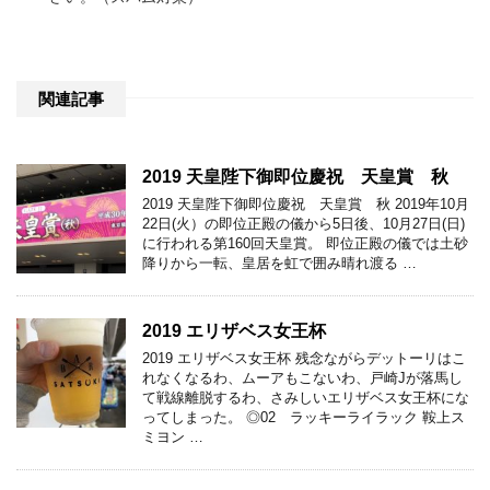
関連記事
2019 天皇陛下御即位慶祝 天皇賞 秋
2019 天皇陛下御即位慶祝 天皇賞 秋 2019年10月
22日(火）の即位正殿の儀から5日後、10月27日(日)
に行われる第160回天皇賞。 即位正殿の儀では土砂
降りから一転、皇居を虹で囲み晴れ渡る …
2019 エリザベス女王杯
2019 エリザベス女王杯 残念ながらデットーリはこ
れなくなるわ、ムーアもこないわ、戸崎Jが落馬し
て戦線離脱するわ、さみしいエリザベス女王杯にな
ってしまった。 ◎02 ラッキーライラック 鞍上ス
ミヨン …