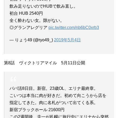
飲み足りないのでHUBで飲み直し。
初台 HUB 2540円
全く酔わない女。隙がない。
◎グランアレグリア
pic.twitter.com/nb6bC0xrb3
— りょう49 (@ryo49_)
2019年5月4日
第8話 ヴィクトリアマイル 5月11日公開
パパ活8日目。新宿。23歳OL、エリナ最終章。
こいつは本当に肉が好きだ。初めて向こうから店を
指定してきた。肉に名札がついて出てくる系。
新宿ブラックホール 21600円
この2週間後、圭一が札幌に旅行中にエリナから突然