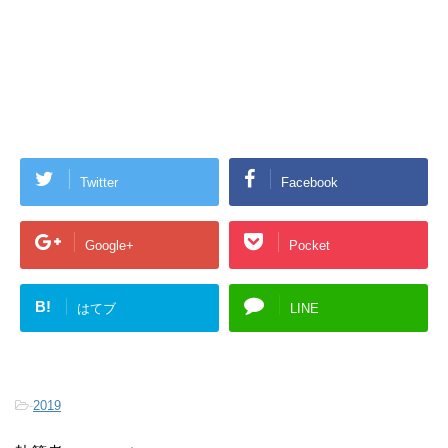
Twitter
Facebook
Google+
Pocket
B!
はてブ
LINE
-
2019