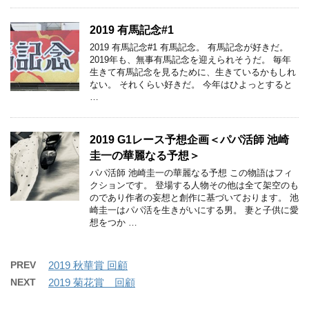
2019 有馬記念#1
2019 有馬記念#1 有馬記念。 有馬記念が好きだ。
2019年も、無事有馬記念を迎えられそうだ。 毎年
生きて有馬記念を見るために、生きているかもしれ
ない。 それくらい好きだ。 今年はひよっとすると
…
2019 G1レース予想企画＜パパ活師 池崎
圭一の華麗なる予想＞
パパ活師 池崎圭一の華麗なる予想 この物語はフィ
クションです。 登場する人物その他は全て架空のも
のであり作者の妄想と創作に基づいております。 池
崎圭一はパパ活を生きがいにする男。 妻と子供に愛
想をつか …
PREV
2019 秋華賞 回顧
NEXT
2019 菊花賞 回顧