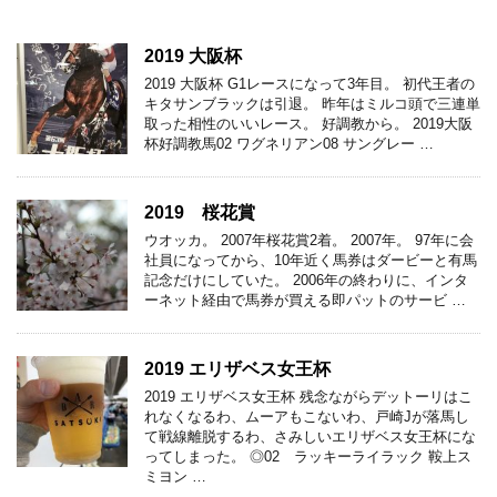
2019 大阪杯
2019 大阪杯 G1レースになって3年目。 初代王者の
キタサンブラックは引退。 昨年はミルコ頭で三連単
取った相性のいいレース。 好調教から。 2019大阪
杯好調教馬02 ワグネリアン08 サングレー …
2019 桜花賞
ウオッカ。 2007年桜花賞2着。 2007年。 97年に会
社員になってから、10年近く馬券はダービーと有馬
記念だけにしていた。 2006年の終わりに、インタ
ーネット経由で馬券が買える即パットのサービ …
2019 エリザベス女王杯
2019 エリザベス女王杯 残念ながらデットーリはこ
れなくなるわ、ムーアもこないわ、戸崎Jが落馬し
て戦線離脱するわ、さみしいエリザベス女王杯にな
ってしまった。 ◎02 ラッキーライラック 鞍上ス
ミヨン …