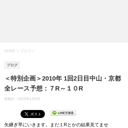
HOME
>
ブログ
>
ブログ
＜特別企画＞2010年 1回2日目中山・京都
全レース予想：７R～１０R
投稿日：
2010年1月9日
矢継ぎ早にいきます。まだ１Rとかの結果見てませ