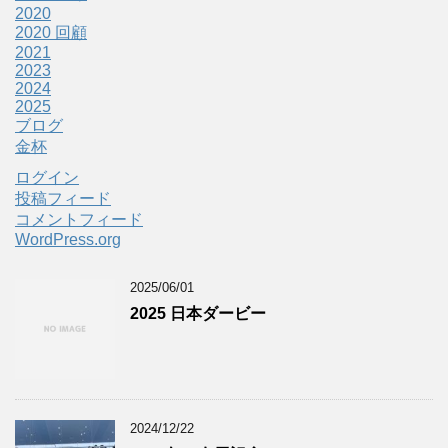
2020
2020 回顧
2021
2023
2024
2025
ブログ
金杯
ログイン
投稿フィード
コメントフィード
WordPress.org
2025/06/01
2025 日本ダービー
2024/12/22