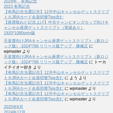
2024年 有馬記念
2023 有馬記念
【有馬記念当選記念】12月中山キャンセルゲットスクリプ
ト※JRAカード会員切替Tips含む
【座席取れた記念上げ】中京チャンピオンズカップ向けキ
ャンセル座席ゲットスクリプト（実績あり）
1920*1080only版
天皇賞向けJRAキャンセル座席ゲットスクリプト（新ロジ
ック版）-1024*768 リリース版アップ 微修正
に
wpmaster
より
天皇賞向けJRAキャンセル座席ゲットスクリプト（新ロジ
ック版）-1024*768 リリース版アップ 微修正
に
トーカ
イテイオー好き
より
【有馬記念当選記念】12月中山キャンセルゲットスクリプ
ト※JRAカード会員切替Tips含む
に
よう
より
【有馬記念当選記念】12月中山キャンセルゲットスクリプ
ト※JRAカード会員切替Tips含む
に
wpmaster
より
【有馬記念当選記念】12月中山キャンセルゲットスクリプ
ト※JRAカード会員切替Tips含む
に
wpmaster
より
2025年6月
2024年12月