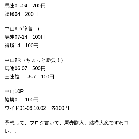
馬連01-04 200円
複勝04 200円
中山8R(障害！)
馬連07-14 100円
複勝14 100円
中山9R（ちょっと勝負！）
馬連06-07 500円
三連複 1-6-7 100円
中山10R
複勝01 100円
ワイド01-06,10,02 各100円
予想して、ブログ書いて、馬券購入、結構大変ですわコ
レ。。