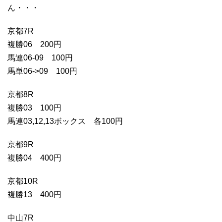
ん・・・
京都7R
複勝06 200円
馬連06-09 100円
馬単06->09 100円
京都8R
複勝03 100円
馬連03,12,13ボックス 各100円
京都9R
複勝04 400円
京都10R
複勝13 400円
中山7R