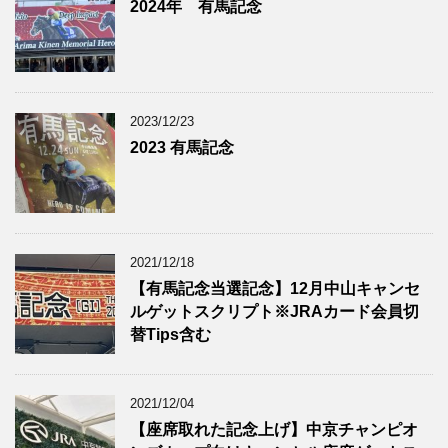
2024年 有馬記念
2023/12/23
2023 有馬記念
2021/12/18
【有馬記念当選記念】12月中山キャンセ
ルゲットスクリプト※JRAカード会員切
替Tips含む
2021/12/04
【座席取れた記念上げ】中京チャンピオ