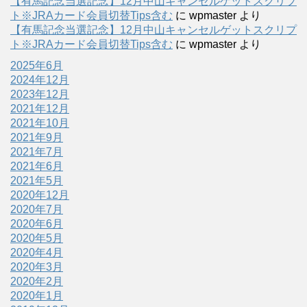
【有馬記念当選記念】12月中山キャンセルゲットスクリプ
ト※JRAカード会員切替Tips含む
に
wpmaster
より
【有馬記念当選記念】12月中山キャンセルゲットスクリプ
ト※JRAカード会員切替Tips含む
に
wpmaster
より
2025年6月
2024年12月
2023年12月
2021年12月
2021年10月
2021年9月
2021年7月
2021年6月
2021年5月
2020年12月
2020年7月
2020年6月
2020年5月
2020年4月
2020年3月
2020年2月
2020年1月