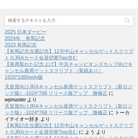
2025 日本ダービー
2024年 有馬記念
2023 有馬記念
【有馬記念当選記念】12月中山キャンセルゲットスクリプ
ト※JRAカード会員切替Tips含む
【座席取れた記念上げ】中京チャンピオンズカップ向けキ
ャンセル座席ゲットスクリプト（実績あり）
1920*1080only版
天皇賞向けJRAキャンセル座席ゲットスクリプト（新ロジ
ック版）-1024*768 リリース版アップ 微修正
に
wpmaster
より
天皇賞向けJRAキャンセル座席ゲットスクリプト（新ロジ
ック版）-1024*768 リリース版アップ 微修正
に
トーカ
イテイオー好き
より
【有馬記念当選記念】12月中山キャンセルゲットスクリプ
ト※JRAカード会員切替Tips含む
に
よう
より