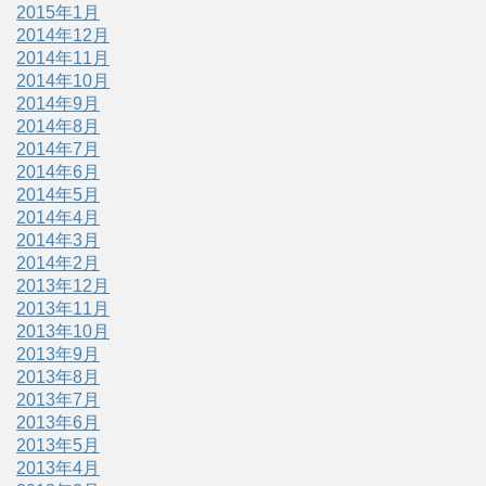
2015年1月
2014年12月
2014年11月
2014年10月
2014年9月
2014年8月
2014年7月
2014年6月
2014年5月
2014年4月
2014年3月
2014年2月
2013年12月
2013年11月
2013年10月
2013年9月
2013年8月
2013年7月
2013年6月
2013年5月
2013年4月