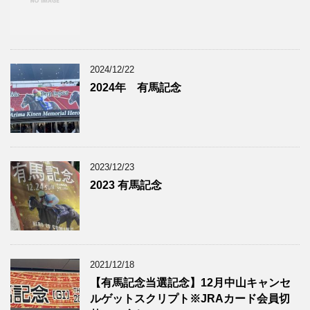
2024/12/22
2024年 有馬記念
2023/12/23
2023 有馬記念
2021/12/18
【有馬記念当選記念】12月中山キャンセ
ルゲットスクリプト※JRAカード会員切