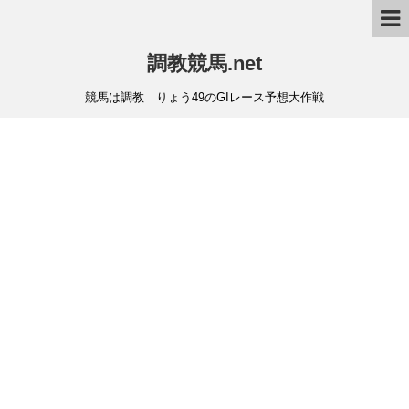
調教競馬.net
競馬は調教 りょう49のGIレース予想大作戦