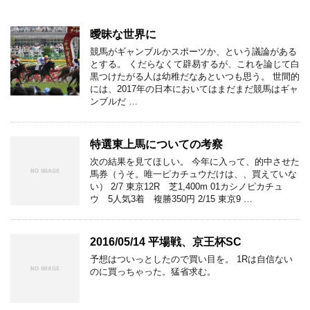
曖昧な世界に
競馬がギャンブルかスポーツか、という議論がある
とする。 くだらなくて辟易するが、これを論じて白
黒つけたがる人は幼稚だなあといつも思う。 世間的
には、2017年の日本においてはまだまだ競馬はギャ
ンブルだ …
特選東上馬についての考察
次の結果を見てほしい。 今年に入って、的中させた
馬券（うそ。唯一ピカチュウだけは、、買えていな
い） 2/7 東京12R 芝1,400m 01カシノピカチュ
ウ 5人気3着 複勝350円 2/15 東京9 …
2016/05/14 平場戦、京王杯SC
予想はついっとしたので買い目を。 1Rは自信ない
のに買っちゃった。猛省求む。