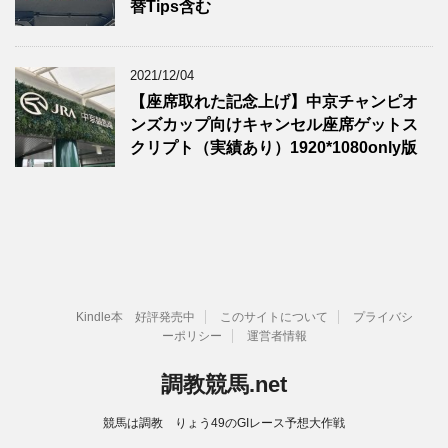
替Tips含む
2021/12/04
【座席取れた記念上げ】中京チャンピオ
ンズカップ向けキャンセル座席ゲットス
クリプト（実績あり）1920*1080only版
Kindle本 好評発売中
このサイトについて
プライバシ
ーポリシー
運営者情報
調教競馬.net
競馬は調教 りょう49のGIレース予想大作戦