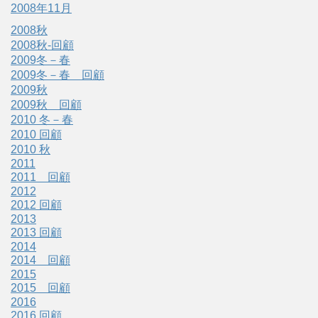
2008年11月
2008秋
2008秋-回顧
2009冬－春
2009冬－春 回顧
2009秋
2009秋 回顧
2010 冬－春
2010 回顧
2010 秋
2011
2011 回顧
2012
2012 回顧
2013
2013 回顧
2014
2014 回顧
2015
2015 回顧
2016
2016 回顧