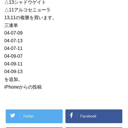
△13シャドウゲイト
△11アルコセニョーラ
13,11の複勝を買います。
三連単
04-07-09
04-07-13
04-07-11
04-09-07
04-09-11
04-09-13
を追加。
iPhoneからの投稿
Twitter
Facebook