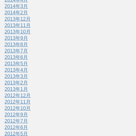
2014年3月
2014年2月
2013年12月
2013年11月
2013年10月
2013年9月
2013年8月
2013年7月
2013年6月
2013年5月
2013年4月
2013年3月
2013年2月
2013年1月
2012年12月
2012年11月
2012年10月
2012年9月
2012年7月
2012年6月
2012年5月