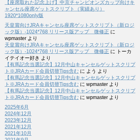
【座席取れた記念上げ】中京チャンピオンズカップ向けキ
ャンセル座席ゲットスクリプト（実績あり）
1920*1080only版
天皇賞向けJRAキャンセル座席ゲットスクリプト（新ロジ
ック版）-1024*768 リリース版アップ 微修正
に
wpmaster
より
天皇賞向けJRAキャンセル座席ゲットスクリプト（新ロジ
ック版）-1024*768 リリース版アップ 微修正
に
トーカ
イテイオー好き
より
【有馬記念当選記念】12月中山キャンセルゲットスクリプ
ト※JRAカード会員切替Tips含む
に
よう
より
【有馬記念当選記念】12月中山キャンセルゲットスクリプ
ト※JRAカード会員切替Tips含む
に
wpmaster
より
【有馬記念当選記念】12月中山キャンセルゲットスクリプ
ト※JRAカード会員切替Tips含む
に
wpmaster
より
2025年6月
2024年12月
2023年12月
2021年12月
2021年10月
2021年9月