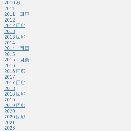
2010 秋
2011
2011 回顧
2012
2012 回顧
2013
2013 回顧
2014
2014 回顧
2015
2015 回顧
2016
2016 回顧
2017
2017 回顧
2018
2018 回顧
2019
2019 回顧
2020
2020 回顧
2021
2023