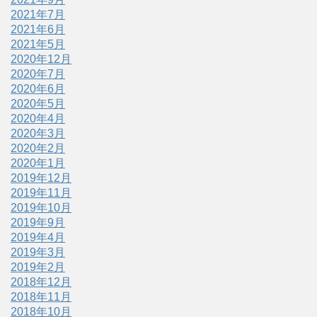
2021年7月
2021年6月
2021年5月
2020年12月
2020年7月
2020年6月
2020年5月
2020年4月
2020年3月
2020年2月
2020年1月
2019年12月
2019年11月
2019年10月
2019年9月
2019年4月
2019年3月
2019年2月
2018年12月
2018年11月
2018年10月