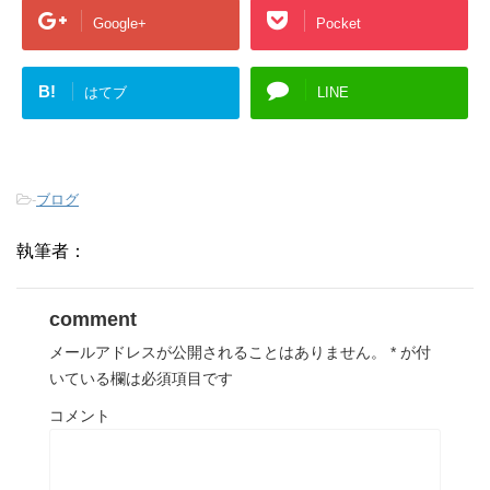
Google+
Pocket
B!
はてブ
LINE
-
ブログ
執筆者：
comment
メールアドレスが公開されることはありません。
*
が付
いている欄は必須項目です
コメント