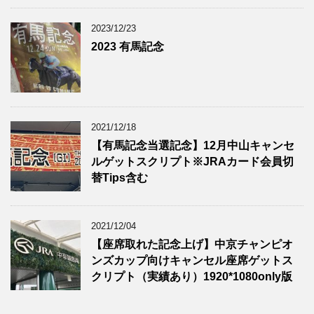
2023/12/23
2023 有馬記念
2021/12/18
【有馬記念当選記念】12月中山キャンセ
ルゲットスクリプト※JRAカード会員切
替Tips含む
2021/12/04
【座席取れた記念上げ】中京チャンピオ
ンズカップ向けキャンセル座席ゲットス
クリプト（実績あり）1920*1080only版