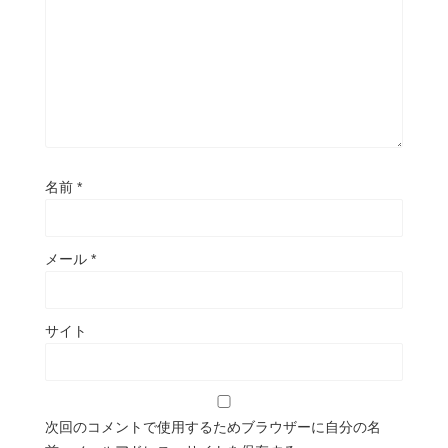
名前
*
メール
*
サイト
次回のコメントで使用するためブラウザーに自分の名