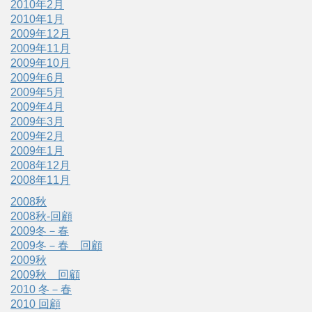
2010年2月
2010年1月
2009年12月
2009年11月
2009年10月
2009年6月
2009年5月
2009年4月
2009年3月
2009年2月
2009年1月
2008年12月
2008年11月
2008秋
2008秋-回顧
2009冬－春
2009冬－春 回顧
2009秋
2009秋 回顧
2010 冬－春
2010 回顧