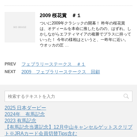
2009 桜花賞 ＃１
ついに2009年クラシックの開幕！ 昨年の桜花賞
は、オディールを本命に推したものの、はずれ。し
かしながらエフティマイアの複勝でプラスに持って
いった！ 今年の様相はというと、一昨年に近い。
ウオッカの圧 …
PREV
フェブラリーステークス ＃１
NEXT
2009 フェブラリーステークス 回顧
2025 日本ダービー
2024年 有馬記念
2023 有馬記念
【有馬記念当選記念】12月中山キャンセルゲットスクリプ
ト※JRAカード会員切替Tips含む