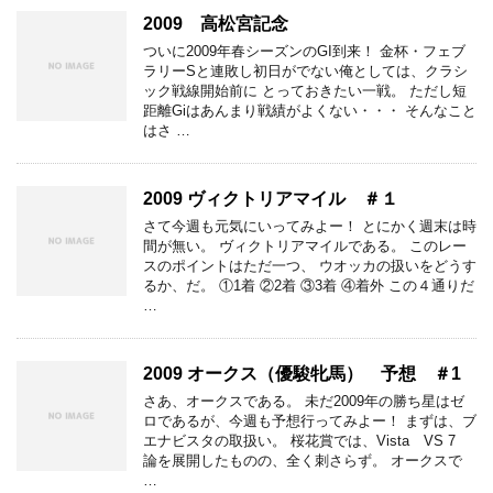
2009 高松宮記念
ついに2009年春シーズンのGI到来！ 金杯・フェブ
ラリーSと連敗し初日がでない俺としては、クラシ
ック戦線開始前に とっておきたい一戦。 ただし短
距離Giはあんまり戦績がよくない・・・ そんなこと
はさ …
2009 ヴィクトリアマイル ＃１
さて今週も元気にいってみよー！ とにかく週末は時
間が無い。 ヴィクトリアマイルである。 このレー
スのポイントはただ一つ、 ウオッカの扱いをどうす
るか、だ。 ①1着 ②2着 ③3着 ④着外 この４通りだ
…
2009 オークス（優駿牝馬） 予想 ＃1
さあ、オークスである。 未だ2009年の勝ち星はゼ
ロであるが、今週も予想行ってみよー！ まずは、ブ
エナビスタの取扱い。 桜花賞では、Vista VS 7
論を展開したものの、全く刺さらず。 オークスで
…