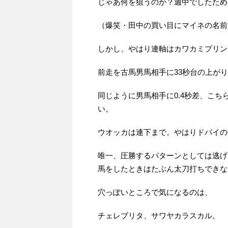
じゃあ何を狙うのか？週中でしたため
（爆笑・田中の買い目にマイネの名前
しかし、やはり連軸はカワカミプリン
前走を古馬男馬相手に33秒台の上が
同じように男馬相手に0.4秒差、こち
い。
ウオッカは連下まで。やはりドバイの
唯一、圧勝するパターンとしては逃げ
馬をしたときはたぶん太刀打ちできな
穴っぽいところで気になるのは、
チェレブリタ、サワヤカラスカル。