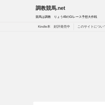
調教競馬.net
競馬は調教 りょう49のGIレース予想大作戦
Kindle本 好評発売中
このサイトについ