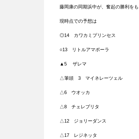
藤岡康の同期浜中が、奮起の勝利をも
現時点での予想は
◎14 カワカミプリンセス
○13 リトルアマポーラ
▲5 ザレマ
△筆頭 3 マイネレーツェル
△6 ウオッカ
△8 チェレブリタ
△12 ジョリーダンス
△17 レジネッタ