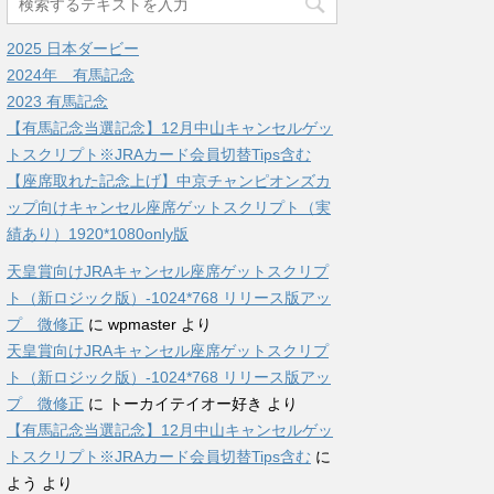
2025 日本ダービー
2024年 有馬記念
2023 有馬記念
【有馬記念当選記念】12月中山キャンセルゲッ
トスクリプト※JRAカード会員切替Tips含む
【座席取れた記念上げ】中京チャンピオンズカ
ップ向けキャンセル座席ゲットスクリプト（実
績あり）1920*1080only版
天皇賞向けJRAキャンセル座席ゲットスクリプ
ト（新ロジック版）-1024*768 リリース版アッ
プ 微修正
に
wpmaster
より
天皇賞向けJRAキャンセル座席ゲットスクリプ
ト（新ロジック版）-1024*768 リリース版アッ
プ 微修正
に
トーカイテイオー好き
より
【有馬記念当選記念】12月中山キャンセルゲッ
トスクリプト※JRAカード会員切替Tips含む
に
よう
より