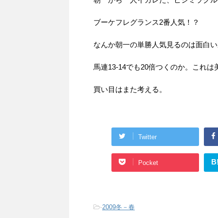
ブーケフレグランス2番人気！？
なんか朝一の単勝人気見るのは面白い
馬連13-14でも20倍つくのか。これ
買い目はまた考える。
Twitter
B
Pocket
-
2009冬－春