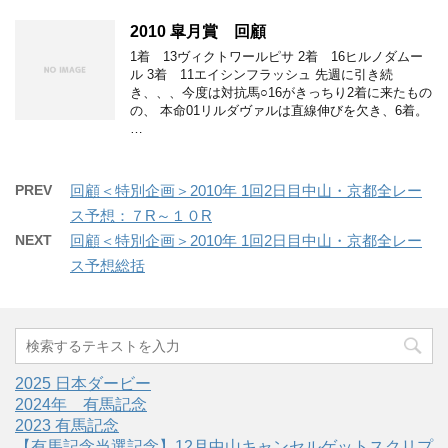
2010 皐月賞 回顧
1着 13ヴィクトワールピサ 2着 16ヒルノダムー
ル 3着 11エイシンフラッシュ 先週に引き続
き、、、今度は対抗馬○16がきっちり2着に来たもの
の、 本命01リルダヴァルは直線伸びを欠き、6着。
…
PREV
回顧＜特別企画＞2010年 1回2日目中山・京都全レー
ス予想：７R～１０R
NEXT
回顧＜特別企画＞2010年 1回2日目中山・京都全レー
ス予想総括
2025 日本ダービー
2024年 有馬記念
2023 有馬記念
【有馬記念当選記念】12月中山キャンセルゲットスクリプ