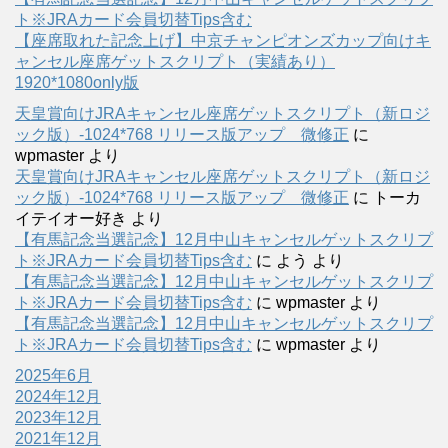
ト※JRAカード会員切替Tips含む
【座席取れた記念上げ】中京チャンピオンズカップ向けキ
ャンセル座席ゲットスクリプト（実績あり）
1920*1080only版
天皇賞向けJRAキャンセル座席ゲットスクリプト（新ロジ
ック版）-1024*768 リリース版アップ 微修正
に
wpmaster
より
天皇賞向けJRAキャンセル座席ゲットスクリプト（新ロジ
ック版）-1024*768 リリース版アップ 微修正
に
トーカ
イテイオー好き
より
【有馬記念当選記念】12月中山キャンセルゲットスクリプ
ト※JRAカード会員切替Tips含む
に
よう
より
【有馬記念当選記念】12月中山キャンセルゲットスクリプ
ト※JRAカード会員切替Tips含む
に
wpmaster
より
【有馬記念当選記念】12月中山キャンセルゲットスクリプ
ト※JRAカード会員切替Tips含む
に
wpmaster
より
2025年6月
2024年12月
2023年12月
2021年12月