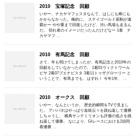
2010 宝塚記念 回顧
いやー、ナカヤマフェスタなんて、はしにも棒にも
かからなかった。俺的に。 ステイゴールド産駒が連
覇かー やや重まで回復したけど、渋い馬場も走るん
だ。 切れ者のイメージだったんだけどなー 1着 ナ
カヤマフ …
2010 有馬記念 回顧
さて、年も明けてしまったが、有馬記念と2010年の
回顧をしていなかったので。 1着01ヴィクトワール
ピサ 2着07ブエナビスタ 3着11トゥザグローリー と
いうことで、有馬までも、はずれ！ 今年1年、 …
2010 オークス 回顧
いやー、なんというか。 歴史的瞬間をTVで見まし
た。 アパパネはやっぱり血統云々を跳ね返して優勝
しちゃうし、 横典サンテミリオンも評価の低さを跳
ね返して優勝。 なにより、GIレースにおける2頭同
着優勝 …