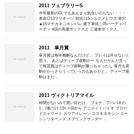
2011 フェブラリーS
今年最初のGI でもあんまり気合いのらない・・・
本命◎13フリオーソ 対抗○15シルクメビウス 単穴
▲16マチカネニホンバレ 連下筆頭△05バーディバ
ーディ 4頭の馬連ボックスと 三連単ボックス。 …
2011 皐月賞
皐月賞は毎年難解なんだけど。 プレイは外せないと
思う。 あとはディープ産駒かー なんだかんだ言っ
て桜花賞はディープ産駒が勝っちゃったし 皐月も産
駒がかっさらうっていうのもありかと。 ディープ産
駒はまた …
2011 ヴィクトリアマイル
時間がないので買い目だけ。 ブエナ、アパパネの
1，2着づけ 13<->16から アニメイトバイオ ブロー
ドストリート カウアイレーン コスモネモシン エー
シンリターンズ スプリングサンダー …