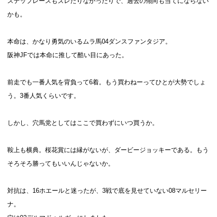
ステップレースもズレたりなかったりで、過去の傾向も当てにならない
かも。
本命は、かなり勇気のいるムラ馬
04
ダンスファンタジア。
阪神
JF
では本命に推して酷い目にあった。
前走でも一番人気を背負って
6
着。もう買わねーってひとが大勢でしょ
う。
3
番人気くらいです。
しかし、穴馬党としてはここで買わずにいつ買うか。
鞍上も横典。桜花賞には縁がないが、ダービージョッキーである。もう
そろそろ勝ってもいいんじゃないか。
対抗は、
16
ホエールと迷ったが、
3
戦で底を見せていない
08
マルセリー
ナ。