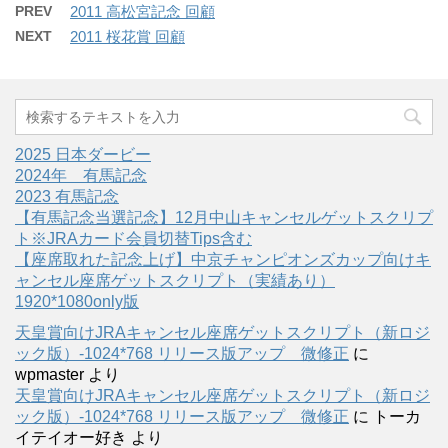
PREV
2011 高松宮記念 回顧
NEXT
2011 桜花賞 回顧
2025 日本ダービー
2024年 有馬記念
2023 有馬記念
【有馬記念当選記念】12月中山キャンセルゲットスクリプ
ト※JRAカード会員切替Tips含む
【座席取れた記念上げ】中京チャンピオンズカップ向けキ
ャンセル座席ゲットスクリプト（実績あり）
1920*1080only版
天皇賞向けJRAキャンセル座席ゲットスクリプト（新ロジ
ック版）-1024*768 リリース版アップ 微修正
に
wpmaster
より
天皇賞向けJRAキャンセル座席ゲットスクリプト（新ロジ
ック版）-1024*768 リリース版アップ 微修正
に
トーカ
イテイオー好き
より