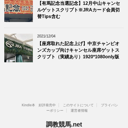
【有馬記念当選記念】12月中山キャンセ
ルゲットスクリプト※JRAカード会員切
替Tips含む
2021/12/04
【座席取れた記念上げ】中京チャンピオ
ンズカップ向けキャンセル座席ゲットス
クリプト（実績あり）1920*1080only版
Kindle本 好評発売中
このサイトについて
プライバシ
ーポリシー
運営者情報
調教競馬.net