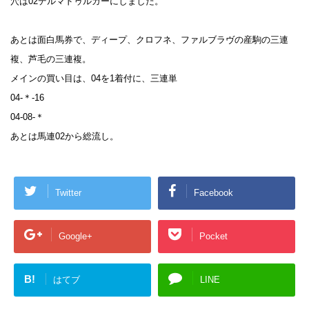
穴は
02
デルマドゥルガーにしました。
あとは面白馬券で、ディープ、クロフネ、ファルブラヴの産駒の三連
複、芦毛の三連複。
メインの買い目は、
04
を
1
着付に、三連単
04-
＊
-16
04-08-
＊
あとは馬連
02
から総流し。
Twitter
Facebook
Google+
Pocket
B!
はてブ
LINE