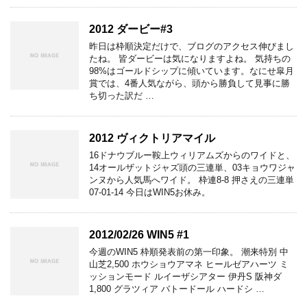
2012 ダービー#3
昨日は枠順決定だけで、ブログのアクセス伸びまし
たね。 皆ダービーは気になりますよね。 気持ちの
98%はゴールドシップに傾いています。なにせ皐月
賞では、4番人気ながら、頭から勝負して見事に勝
ち切った訳だ …
2012 ヴィクトリアマイル
16ドナウブルー鞍上ウィリアムズからのワイドと、
14オールザットジャズ頭の三連単、03キョウワジャ
ンヌから人気馬へワイド。 枠連8-8 押さえの三連単
07-01-14 今日はWIN5お休み。
2012/02/26 WIN5 #1
今週のWIN5 枠順発表前の第一印象。 潮来特別 中
山芝2,500 ホウショウアマネ ヒールゼアハーツ ミ
ッションモード ルイーザシアター 伊丹S 阪神ダ
1,800 グラツィア バトードール ハードシ …