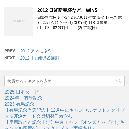
2012 日経新春杯など、WIN5
日経新春杯 1<->3->2,6,7,9,11 件数 場名 レース 式
別 馬組 金額 的中 (1) 京都(日) 11R ３連単
01→03→02 200円 (2) 京都(日) …
PREV
2012 アネモネS
NEXT
2012 中山牝馬S回顧
2025 日本ダービー
2024年 有馬記念
2023 有馬記念
【有馬記念当選記念】12月中山キャンセルゲットスクリプ
ト※JRAカード会員切替Tips含む
【座席取れた記念上げ】中京チャンピオンズカップ向けキ
ャンセル座席ゲットスクリプト（実績あり）