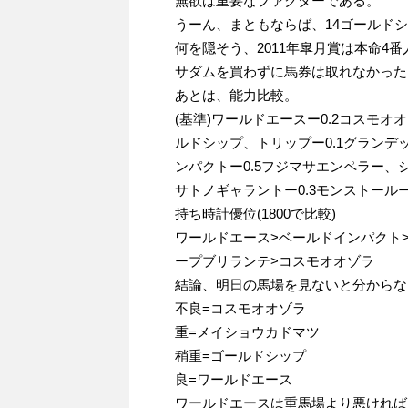
無欲は重要なファクターである。
うーん、まともならば、14ゴールド
何を隠そう、2011年皐月賞は本命4
サダムを買わずに馬券は取れなかった
あとは、能力比較。
(基準)ワールドエースー0.2コスモオ
ルドシップ、トリップー0.1グランデ
ンパクトー0.5フジマサエンペラー、シ
サトノギャラントー0.3モンストールー
持ち時計優位(1800で比較)
ワールドエース>ベールドインパクト
ープブリランテ>コスモオオゾラ
結論、明日の馬場を見ないと分からな
不良=コスモオオゾラ
重=メイショウカドマツ
稍重=ゴールドシップ
良=ワールドエース
ワールドエースは重馬場より悪ければ