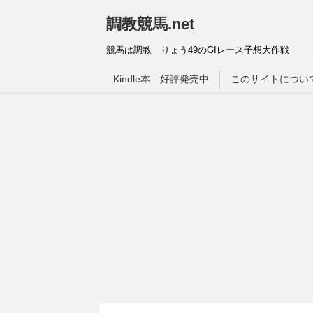
調教競馬.net
競馬は調教 りょう49のGIレース予想大作戦
Kindle本 好評発売中
このサイトについ