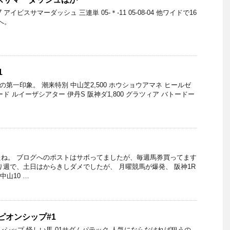
7 アイビスサマーダッシュ 三連単 05-＊-11 05-08-04 他ワイドで16
へ。
1
前の第一印象。 潮来特別 中山芝2,500 ホウショウアマネ ヒールゼ
ド ルイーザシアター 伊丹S 阪神ダ1,800 グラツィア バトードー
ね。 ブログへのポストはサボってましたが、毎週馬券買ってます
り週で、土日はからきしダメでしたが、 月曜競馬が爆発、 阪神1R
中山10 …
ンピオンシップ#1
オンシップ 怪しい馬 01サダムパテック 人気にならなければ狙うの