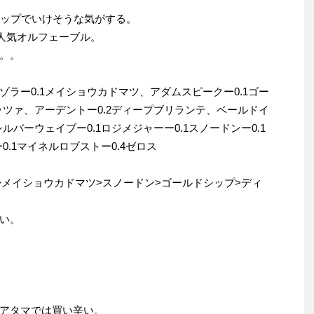
シップでいけそうな気がする。
番人気オルフェーブル。
。。
オゾラー0.1メイショウカドマツ、アダムスピークー0.1ゴー
ッツァ、アーデントー0.2ディープブリランテ、ベールドイ
ルバーウェイブー0.1ロジメジャーー0.1スノードンー0.1
0.1マイネルロブストー0.4ゼロス
>メイショウカドマツ>スノードン>ゴールドシップ>ディ
い。
アタマでは買い辛い。