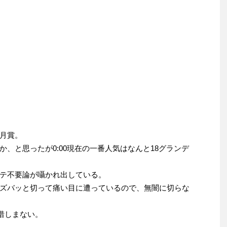
月賞。
、と思ったが0:00現在の一番人気はなんと18グランデ
テ不要論が囁かれ出している。
ズバッと切って痛い目に遭っているので、無闇に切らな
惜しまない。