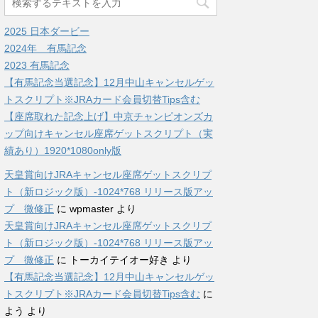
2025 日本ダービー
2024年 有馬記念
2023 有馬記念
【有馬記念当選記念】12月中山キャンセルゲッ
トスクリプト※JRAカード会員切替Tips含む
【座席取れた記念上げ】中京チャンピオンズカ
ップ向けキャンセル座席ゲットスクリプト（実
績あり）1920*1080only版
天皇賞向けJRAキャンセル座席ゲットスクリプ
ト（新ロジック版）-1024*768 リリース版アッ
プ 微修正
に
wpmaster
より
天皇賞向けJRAキャンセル座席ゲットスクリプ
ト（新ロジック版）-1024*768 リリース版アッ
プ 微修正
に
トーカイテイオー好き
より
【有馬記念当選記念】12月中山キャンセルゲッ
トスクリプト※JRAカード会員切替Tips含む
に
よう
より