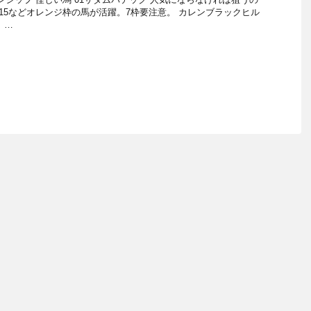
,15などオレンジ枠の馬が活躍。7枠要注意。 カレンブラックヒル
 …