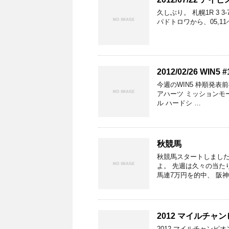
久しぶり。 札幌1R 3 3-
パドトロワから、05,11
2012/02/26 WIN5 #
今週のWIN5 枠順発表
アハーツ ミッションモー
ル ハードシ …
秋競馬
秋競馬スタートしました
よ。 先週は久々の当た
馬連7万円を的中、 阪神
2012 マイルチャ
2012 マイルチャンピ