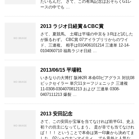
たいもんだ。 さて、この有馬記念はおそらくG1レ
ースの中でも …
2013 ラジオ日経賞＆CBC賞
さて、夏競馬。 土曜は平場の中京を３Rほど試した
が振るわず。 CBC賞 07アイラブリリからのワイ
ド、三連複。 相手は010406101214 三連単 12-14-
0104060710 福島ラジオ日経 …
2013/06/15 平場戦
いきなりの大博打 阪神2R 本命03ピアグラス 対抗08
ビックセイラー 単穴11ターフジェニック 三連複
11-0308-030407081213 および 三連単 0308-
0407111213 爆裂 …
2013 安田記念
さて、この安田か宝塚を当てなければ前半G1、史上
初？の坊主になってしまう。 是が非でも当てなけれ
ば！！！ ということで本命は第一印象から決めてま
した、02ショウナンマイティ。 でも意外と人気な