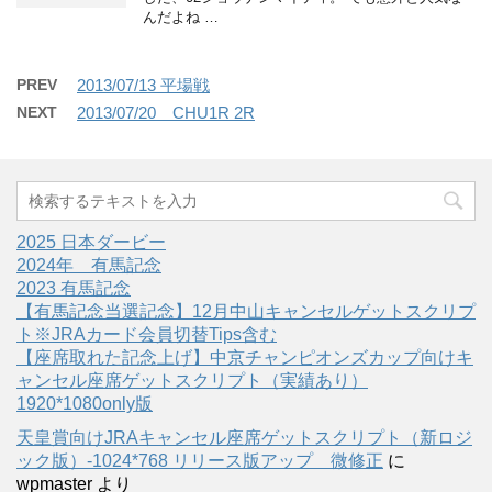
んだよね …
PREV
2013/07/13 平場戦
NEXT
2013/07/20 CHU1R 2R
2025 日本ダービー
2024年 有馬記念
2023 有馬記念
【有馬記念当選記念】12月中山キャンセルゲットスクリプ
ト※JRAカード会員切替Tips含む
【座席取れた記念上げ】中京チャンピオンズカップ向けキ
ャンセル座席ゲットスクリプト（実績あり）
1920*1080only版
天皇賞向けJRAキャンセル座席ゲットスクリプト（新ロジ
ック版）-1024*768 リリース版アップ 微修正
に
wpmaster
より