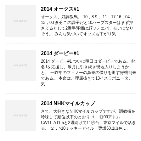
2014 オークス#1
オークス、好調教馬。 10，8 9， 11，17 16，04，
13，03 多分この調子だと10ハープスターはまず押
さえるとして2番手評価は17フォエバーモアになり
そう。 みんな気づいてオッズも下がり気 …
2014 ダービー#1
2014 ダービー#1 ついに明日はダービーである。 蛯
名Jを応援に、皐月に引き続き現地入りしようか
と。 一昨年のフェノーの鼻差の借りを返す好機到来
である。 本命は、理屈抜きで13イスラボニータ。
気 …
2014 NHKマイルカップ
さて、大好きなNHKマイルカップですが、調教欄を
吟味して順位以下のとおり １．◎09アトム
CW11.7/11.5と2週続けて11秒台。東京マイルで活き
る。 ２．○10ミッキーアイル 栗坂50.1出色 …