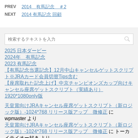
PREV
2014 有馬記念 ＃2
NEXT
2014 有馬記念 回顧
2025 日本ダービー
2024年 有馬記念
2023 有馬記念
【有馬記念当選記念】12月中山キャンセルゲットスクリプ
ト※JRAカード会員切替Tips含む
【座席取れた記念上げ】中京チャンピオンズカップ向けキ
ャンセル座席ゲットスクリプト（実績あり）
1920*1080only版
天皇賞向けJRAキャンセル座席ゲットスクリプト（新ロジ
ック版）-1024*768 リリース版アップ 微修正
に
wpmaster
より
天皇賞向けJRAキャンセル座席ゲットスクリプト（新ロジ
ック版）-1024*768 リリース版アップ 微修正
に
トーカ
イテイオー好き
より