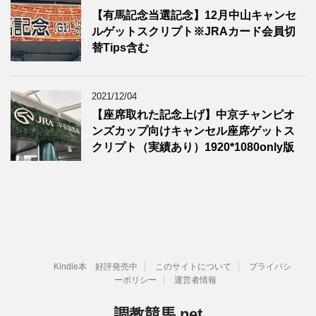
【有馬記念当選記念】12月中山キャンセ
ルゲットスクリプト※JRAカード会員切
替Tips含む
2021/12/04
【座席取れた記念上げ】中京チャンピオ
ンズカップ向けキャンセル座席ゲットス
クリプト（実績あり）1920*1080only版
Kindle本 好評発売中
このサイトについて
プライバシ
ーポリシー
運営者情報
調教競馬.net