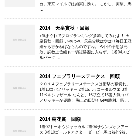
台。東京マイルでは如実に効く。 しかし、実績、馬
…
2014 天皇賞秋・回顧
↑気まぐれでブログランキング参加してみたよ！ 天
皇賞秋・回顧 いやはや、天皇賞秋はやはり毎日王冠
組から行かねばならんのですね。 今回の予想は完
敗。調教上位組も一切複勝圏に入らず。 1着04スピ
ルバーグ …
2014 フェブラリーステークス 回顧
２０１４フェブラリーステークスは衝撃の幕切れ。
1着13コパノリッキー 2着15ホッコータルマエ 3着
11ベルシャザール なんと、16頭立て16番人気コパ
ノリッキーが優勝！ 鞍上の田辺もGI初勝利。馬 …
2014 菊花賞 回顧
1着02トーホウジャッカル 2着04サウンズオブアー
ス 3着10ゴールドアクター ダービー馬は着外9着。