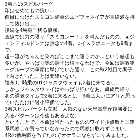
3着△15スピルバーグ
印はせめてもの抗い…
前目につけたスミヨン騎乗のエピファネイアが直線満を持
して抜け出し。
後続を4馬身千切る優勝。
直線では力の限り「スミヨンー！」を叫んだものの、▲ジ
ェンティルドンナは無念の4着。○イスラボニータも9着ま
で。
超一流がちゃんと乗ればここまで違うのか…という感想も
多いが、やっぱり馬の調子は様々なわけで、今回は調教第
一グループの筆頭に挙げていた通り、この秋2戦目で調子
上向きだったことは間違いない。
福永J、騎乗の01ジャスタウェイも2着に来てるし。
しかしジャスタウェイはやっぱり強いなあ。凱旋門帰り、
あの調教タイムで2着に来るとは。3着は大いにアリと思っ
ていただけに過小評価でした。
3着スピルバーグも立派。人気のない天皇賞馬が複勝圏に
入るパターンは今後もあるよな。
ということで、本命は当たったもののワイド少点数と三連
系馬券しか買っていなかったので馬券は取れずじまい。
4Rの新馬戦を当てたのでオケラにならずにすみました。