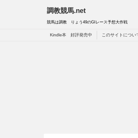
調教競馬.net
競馬は調教 りょう49のGIレース予想大作戦
Kindle本 好評発売中
このサイトについ