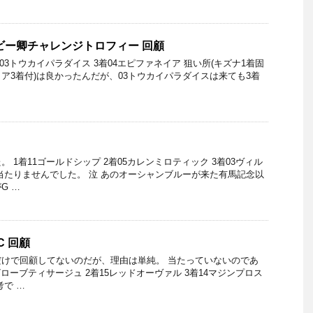
ービー卿チャレンジトロフィー 回顧
着03トウカイパラダイス 3着04エピファネイア 狙い所(キズナ1着固
ア3着付)は良かったんだが、03トウカイパラダイスは来ても3着
 1着11ゴールドシップ 2着05カレンミロティック 3着03ヴィル
当たりませんでした。 泣 あのオーシャンブルーが来た有馬記念以
G …
C 回顧
けで回顧してないのだが、理由は単純。 当たっていないのであ
07ローブティサージュ 2着15レッドオーヴァル 3着14マジンプロス
考で …