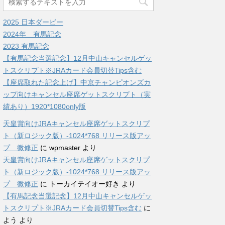
2025 日本ダービー
2024年 有馬記念
2023 有馬記念
【有馬記念当選記念】12月中山キャンセルゲッ
トスクリプト※JRAカード会員切替Tips含む
【座席取れた記念上げ】中京チャンピオンズカ
ップ向けキャンセル座席ゲットスクリプト（実
績あり）1920*1080only版
天皇賞向けJRAキャンセル座席ゲットスクリプ
ト（新ロジック版）-1024*768 リリース版アッ
プ 微修正
に
wpmaster
より
天皇賞向けJRAキャンセル座席ゲットスクリプ
ト（新ロジック版）-1024*768 リリース版アッ
プ 微修正
に
トーカイテイオー好き
より
【有馬記念当選記念】12月中山キャンセルゲッ
トスクリプト※JRAカード会員切替Tips含む
に
よう
より