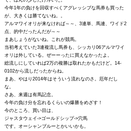
今年1年の負けを回収すべくアグレッシブな馬券も買った
が、大きくは勝てないね。。
アルマワイオリが来なければ～～、3連単、馬連、ワイド2
点、的中だったんだが～～
まあしょうがないね。これが競馬。
当初考えていた3連複流し馬券も、シッカリ06アルマワイ
オリは外している。ぜーーったに買えなかったよ。
総流しにしていれば2万の複勝は取れたかもだけど。14-
0102から流しだったからね。
まあ、やはり2014年はそういう流れなのさ。厄年だし
な。
さあ、来週は有馬記念。
今年の負け分を忘れるくらいの爆勝をめざす！
今のところ、買い目は、
ジャスタウェイ->ゴールドシップ->穴馬
です。オーシャンブルーとかいいかも。