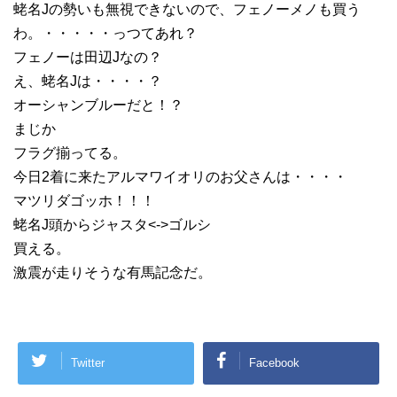
蛯名Jの勢いも無視できないので、フェノーメノも買う
わ。・・・・・っつてあれ？
フェノーは田辺Jなの？
え、蛯名Jは・・・・？
オーシャンブルーだと！？
まじか
フラグ揃ってる。
今日2着に来たアルマワイオリのお父さんは・・・・
マツリダゴッホ！！！
蛯名J頭からジャスタ<->ゴルシ
買える。
激震が走りそうな有馬記念だ。
Twitter
Facebook