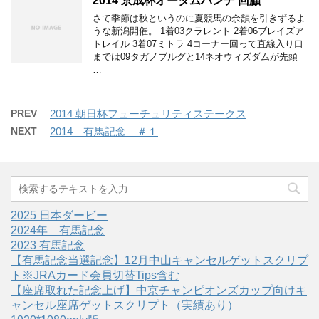
2014 京成杯オータムハンデ 回顧
さて季節は秋というのに夏競馬の余韻を引きずるよ
うな新潟開催。 1着03クラレント 2着06ブレイズア
トレイル 3着07ミトラ 4コーナー回って直線入り口
までは09タガノブルグと14ネオウィズダムが先頭
…
PREV
2014 朝日杯フューチュリティステークス
NEXT
2014 有馬記念 ＃１
2025 日本ダービー
2024年 有馬記念
2023 有馬記念
【有馬記念当選記念】12月中山キャンセルゲットスクリプ
ト※JRAカード会員切替Tips含む
【座席取れた記念上げ】中京チャンピオンズカップ向けキ
ャンセル座席ゲットスクリプト（実績あり）