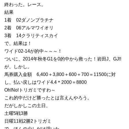
終わった。レース。
結果
1着 02ダノンプラチナ
2着 06アルマワイオリ
3着 14クラリティスカイ
で、結果は！
ワイド02-14が的中～～～！
ついに、2014年秋冬G1を0的中から救った！岩田J、GJ!!
が、しかし。
馬券購入金額 6,400＋3,800＋600＋700＝11500に対
し、払い戻しはワイド4.4＊2000＝8800
Oh!No!トリガミですわ～
これ的中だけど勝ったとは言えんやろう。
だがしかしこの土日、
土曜5戦3勝
日曜11戦2勝2トリガミ
で、ほんの少しだけ浮いた。