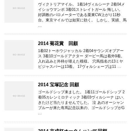
ヴィクトリアマイル。 1着14ヴィルシーナ 2着04メ
イショウマンボ 3着01ストレイトガール 悔しい。
好調教のバロメーターである栗東CW上がり11秒
台。東京マイルでは如実に効く。 しかし、実績、馬
…
2014 菊花賞 回顧
1着02トーホウジャッカル 2着04サウンズオブアー
ス 3着10ゴールドアクター ダービー馬は着外9着。
入れ込みと外枠が堪えた模様。 穴馬指名の13ミヤ
ビジャスパーは13着。 17ヴォルシェーブは11 …
2014 宝塚記念 回顧
ゴールドシップ来ました。 1着11ゴールドシップ 2
着05カレンミロティック 3着03ヴィルシーナ はい、
きたけど当たりませんでした。 泣 あのオーシャン
ブルーが来た有馬記念以来の、ゴールドシップがG
…