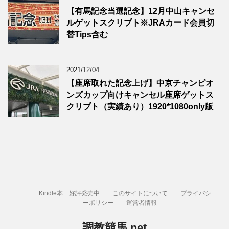
【有馬記念当選記念】12月中山キャンセ
ルゲットスクリプト※JRAカード会員切
替Tips含む
2021/12/04
【座席取れた記念上げ】中京チャンピオ
ンズカップ向けキャンセル座席ゲットス
クリプト（実績あり）1920*1080only版
Kindle本 好評発売中
このサイトについて
プライバシ
ーポリシー
運営者情報
調教競馬.net