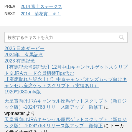
PREV
2014 富士ステークス
NEXT
2014 菊花賞 ＃１
2025 日本ダービー
2024年 有馬記念
2023 有馬記念
【有馬記念当選記念】12月中山キャンセルゲットスクリプ
ト※JRAカード会員切替Tips含む
【座席取れた記念上げ】中京チャンピオンズカップ向けキ
ャンセル座席ゲットスクリプト（実績あり）
1920*1080only版
天皇賞向けJRAキャンセル座席ゲットスクリプト（新ロジ
ック版）-1024*768 リリース版アップ 微修正
に
wpmaster
より
天皇賞向けJRAキャンセル座席ゲットスクリプト（新ロジ
ック版）-1024*768 リリース版アップ 微修正
に
トーカ
イテイオー好き
より