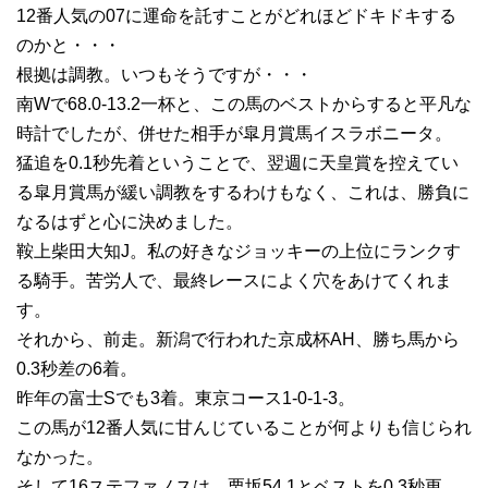
12番人気の07に運命を託すことがどれほどドキドキする
のかと・・・
根拠は調教。いつもそうですが・・・
南Wで68.0-13.2一杯と、この馬のベストからすると平凡な
時計でしたが、併せた相手が皐月賞馬イスラボニータ。
猛追を0.1秒先着ということで、翌週に天皇賞を控えてい
る皐月賞馬が緩い調教をするわけもなく、これは、勝負に
なるはずと心に決めました。
鞍上柴田大知J。私の好きなジョッキーの上位にランクす
る騎手。苦労人で、最終レースによく穴をあけてくれま
す。
それから、前走。新潟で行われた京成杯AH、勝ち馬から
0.3秒差の6着。
昨年の富士Sでも3着。東京コース1-0-1-3。
この馬が12番人気に甘んじていることが何よりも信じられ
なかった。
そして16ステファノスは、栗坂54.1とベストを0.3秒更