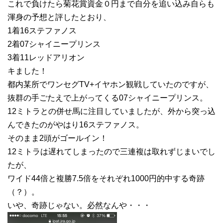
これで負けたら菊花賞資金０円まで自分を追い込み自らも
渾身の予想と評したとおり、
1着16ステファノス
2着07シャイニープリンス
3着11レッドアリオン
キました！
都内某所でワンセグTV+イヤホン観戦していたのですが、
抜群の手ごたえで上がってくる07シャイニープリンス。
12ミトラとの併せ馬に注目していましたが、外から突っ込
んできたのがやはり16ステファノス。
そのまま2頭がゴールイン！
12ミトラは遅れてしまったので三連複は取れずじまいでし
たが、
ワイド44倍と複勝7.5倍をそれぞれ1000円的中する奇跡
（？）。
いや、奇跡じゃない。必然なんや・・・