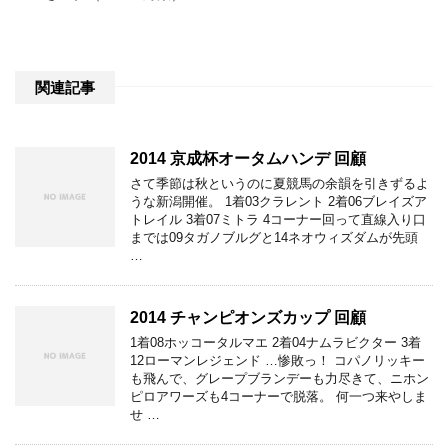
関連記事
2014 京成杯オータムハンデ 回顧
さて季節は秋というのに夏競馬の余韻を引きずるよ
うな新潟開催。 1着03クラレント 2着06ブレイズア
トレイル 3着07ミトラ 4コーナー回って直線入り口
までは09タガノブルグと14ネオウィズダムが先頭
…
2014 チャンピオンズカップ 回顧
1着08ホッコータルマエ 2着04ナムラビクター 3着
12ローマンレジェンド …惨敗っ！ コパノリッキー
も飛んで、グレープブランデーも力尽きて、ニホン
ピロアワーズも4コーナーで脱落。 何一つ来やしま
せ …