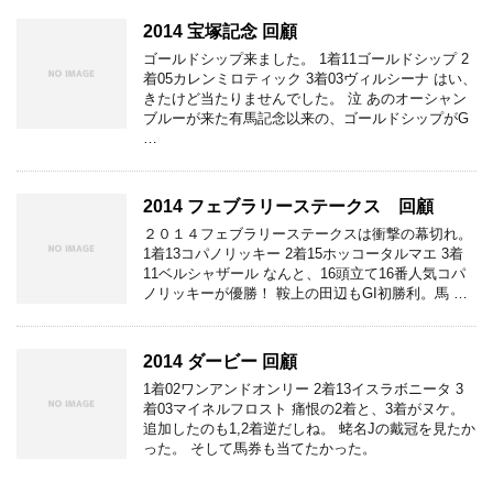
2014 宝塚記念 回顧
ゴールドシップ来ました。 1着11ゴールドシップ 2
着05カレンミロティック 3着03ヴィルシーナ はい、
きたけど当たりませんでした。 泣 あのオーシャン
ブルーが来た有馬記念以来の、ゴールドシップがG
…
2014 フェブラリーステークス 回顧
２０１４フェブラリーステークスは衝撃の幕切れ。
1着13コパノリッキー 2着15ホッコータルマエ 3着
11ベルシャザール なんと、16頭立て16番人気コパ
ノリッキーが優勝！ 鞍上の田辺もGI初勝利。馬 …
2014 ダービー 回顧
1着02ワンアンドオンリー 2着13イスラボニータ 3
着03マイネルフロスト 痛恨の2着と、3着がヌケ。
追加したのも1,2着逆だしね。 蛯名Jの戴冠を見たか
った。 そして馬券も当てたかった。