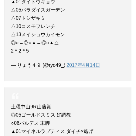
▲01ダイトウキョウ
△05パラダイスガーデン
△07トシザキミ
△10コスモフレンチ
△13メイショウカイモン
◎○→◎○▲→◎○▲△
2＊2＊5
— りょう４９ (@ryo49_)
2017年4月14日
土曜中山9R山藤賞
◎05ゴールドスミス 好調教
○06バルデス 末脚
▲01マイネルラプティス ダイチ×逃げ