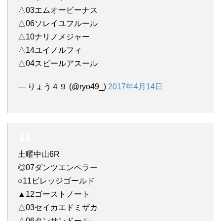
△03エムオービーナス
△06ソレイユフルール
△10ナリノメジャー
△14ユイノルフィ
△04スビールアスール
— りょう４９ (@ryo49_)
2017年4月14日
土曜中山6R
◎07ダンツエンペラー
○11ビレッジゴールド
▲12ゴーストノート
△03セイカエドミザカ
△06タンサンドール