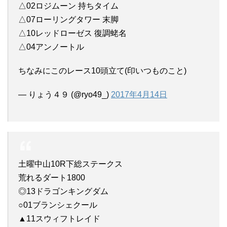
△02ロジムーン 持ちタイム
△07ローリングタワー 末脚
△10レッドローゼス 復調蛯名
△04アンノートル
ちなみにこのレース10頭立て(印いつものこと)
— りょう４９ (@ryo49_)
2017年4月14日
土曜中山10R下総ステークス
荒れるダート1800
◎13ドラゴンキングダム
○01ブランシェクール
▲11スウィフトレイド