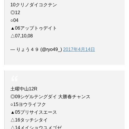
10クリノダイコクテン
◎12
○04
▲06アップトゥデイト
△07,10,08
— りょう４９ (@ryo49_)
2017年4月14日
土曜中山12R
◎09シゲルテングダイ 大勝春チャンス
○15ヨウライフク
▲05プリサイスエース
△16タッチシタイ
△14メイショウユメゴゼ