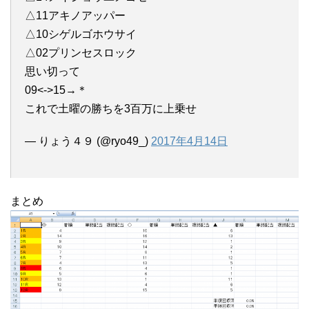
△11アキノアッパー
△10シゲルゴホウサイ
△02プリンセスロック
思い切って
09<->15→＊
これで土曜の勝ちを3百万に上乗せ
— りょう４９ (@ryo49_)
2017年4月14日
まとめ