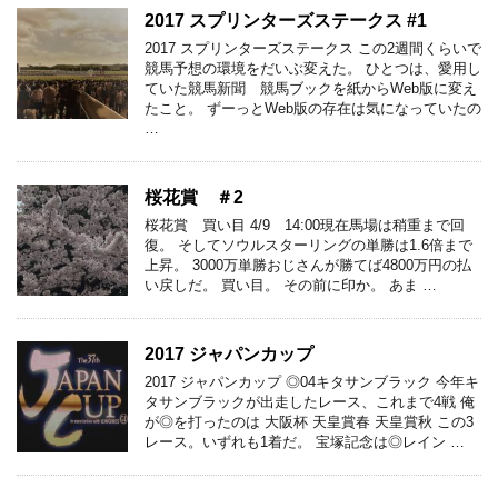
2017 スプリンターズステークス #1
2017 スプリンターズステークス この2週間くらいで
競馬予想の環境をだいぶ変えた。 ひとつは、愛用し
ていた競馬新聞 競馬ブックを紙からWeb版に変え
たこと。 ずーっとWeb版の存在は気になっていたの
…
桜花賞 ＃2
桜花賞 買い目 4/9 14:00現在馬場は稍重まで回
復。 そしてソウルスターリングの単勝は1.6倍まで
上昇。 3000万単勝おじさんが勝てば4800万円の払
い戻しだ。 買い目。 その前に印か。 あま …
2017 ジャパンカップ
2017 ジャパンカップ ◎04キタサンブラック 今年キ
タサンブラックが出走したレース、これまで4戦 俺
が◎を打ったのは 大阪杯 天皇賞春 天皇賞秋 この3
レース。いずれも1着だ。 宝塚記念は◎レイン …