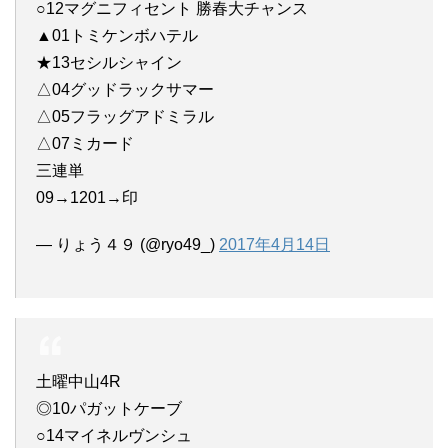
○12マグニフィセント 勝春大チャンス
▲01トミケンボハテル
★13セシルシャイン
△04グッドラックサマー
△05フラッグアドミラル
△07ミカード
三連単
09→1201→印
— りょう４９ (@ryo49_)
2017年4月14日
土曜中山4R
◎10パガットケーブ
○14マイネルヴンシュ