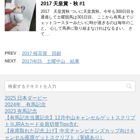
2017 天皇賞・秋 #1
2017 天皇賞秋 ついに天皇賞秋。今年も300日目を
通過して土曜競馬は301日目。 ここから有馬までジ
ェットコースターみたいに時が過ぎるのは毎年のこ
と。 心して馬券に取り組まなければなるまい。 さ
て …
PREV
2017 桜花賞 回顧
NEXT
2017/4/15 土曜中山 結果
2025 日本ダービー
2024年 有馬記念
2023 有馬記念
【有馬記念当選記念】12月中山キャンセルゲットスクリプ
ト※JRAカード会員切替Tips含む
【座席取れた記念上げ】中京チャンピオンズカップ向けキ
ャンセル座席ゲットスクリプト（実績あり）