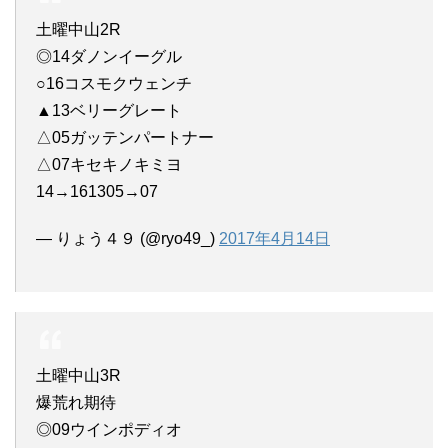
土曜中山2R
◎14ダノンイーグル
○16コスモクウェンチ
▲13ベリーグレート
△05ガッテンパートナー
△07キセキノキミヨ
14→161305→07
— りょう４９ (@ryo49_)
2017年4月14日
土曜中山3R
爆荒れ期待
◎09ウインポディオ