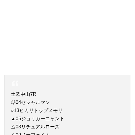
土曜中山7R
◎04セシャルマン
○13ヒカリトップメモリ
▲05ジョリガーニャント
△03リチュアルローズ
△09ノーフェイト