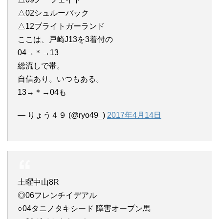
△02シュルーバック
△12ブライトガーランド
ここは、戸崎J13を3着付の
04→＊→13
総流しで帯。
自信あり。いつもある。
13→＊→04も
— りょう４９ (@ryo49_)
2017年4月14日
土曜中山8R
◎06フレンチイデアル
○04タニノタキシード 障害オープン馬