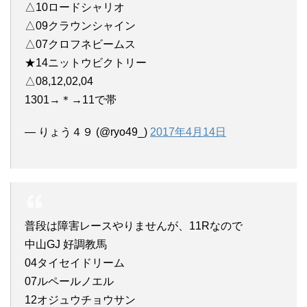
△10ロードシャリオ
△09クラウンシャイン
△07クロフネビームス
★14ニットウビクトリー
△08,12,02,04
1301→＊→11で帯
— りょう４９ (@ryo49_)
2017年4月14日
普段は障害レースやりませんが、11Rなので
中山GJ 好調教馬
04タイセイドリーム
07ルペールノエル
12オジュウチョウサン