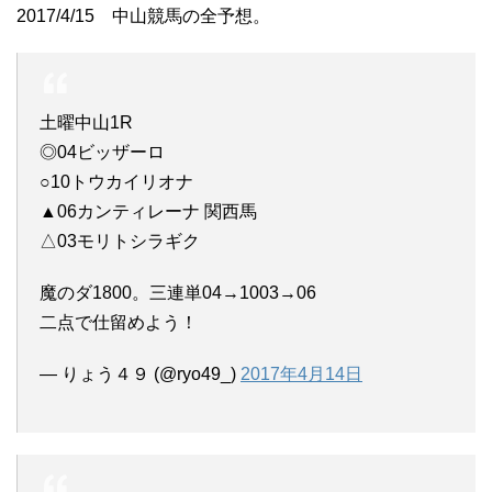
2017/4/15 中山競馬の全予想。
土曜中山1R
◎04ビッザーロ
○10トウカイリオナ
▲06カンティレーナ 関西馬
△03モリトシラギク
魔のダ1800。三連単04→1003→06
二点で仕留めよう！
— りょう４９ (@ryo49_)
2017年4月14日