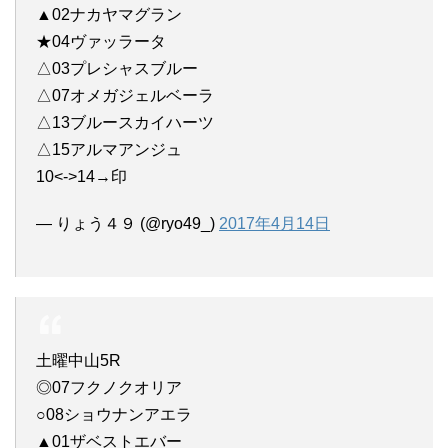
▲02ナカヤマグラン
★04ヴァッラータ
△03プレシャスブルー
△07オメガジェルベーラ
△13ブルースカイハーツ
△15アルマアンジュ
10<->14→印
— りょう４９ (@ryo49_)
2017年4月14日
土曜中山5R
◎07フクノクオリア
○08ショウナンアエラ
▲01ザベストエバー