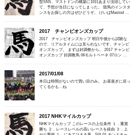
型SNS、マストドンの構築に10日あまり没頭してい
て、予想が当日になってしまった。 競馬のインスタ
ンスをお探しの方はぜひどうぞ。 けいばMastod …
2017 チャンピオンズカップ
2017 チャンピオンズカップ 明日午後から試験な
ので、リアルタイムには見られないです、チャンピ
オンズカップ。 まずは好調教から。 2017 チャンピ
オンズカップ 好調教馬 06モルトベーネ 07ロン …
2017/01/08
本日は時間がないので買い目のみ。 お昼過ぎに戻っ
てくるかも…ね
2017 NHKマイルカップ
NHKマイルカップ このレースの上位条件 １．重賞
勝ち ２．レースレベルの高いレースを経由 ３．上
がり重視 １．にあてはまる馬 5頭 01 モンドキャ