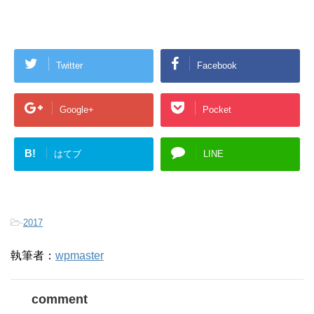
Twitter
Facebook
Google+
Pocket
B!
はてブ
LINE
-
2017
執筆者：
wpmaster
comment