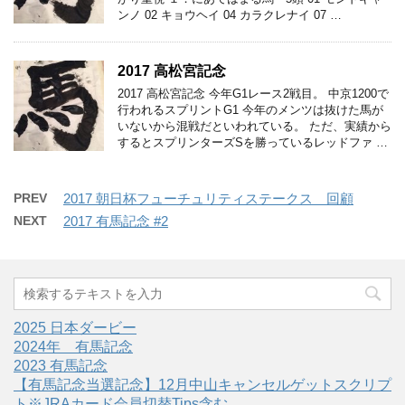
ンノ 02 キョウヘイ 04 カラクレナイ 07 …
2017 高松宮記念
2017 高松宮記念 今年G1レース2戦目。 中京1200で
行われるスプリントG1 今年のメンツは抜けた馬が
いないから混戦だといわれている。 ただ、実績から
するとスプリンターズSを勝っているレッドファ …
PREV
2017 朝日杯フューチュリティステークス 回顧
NEXT
2017 有馬記念 #2
2025 日本ダービー
2024年 有馬記念
2023 有馬記念
【有馬記念当選記念】12月中山キャンセルゲットスクリプ
ト※JRAカード会員切替Tips含む