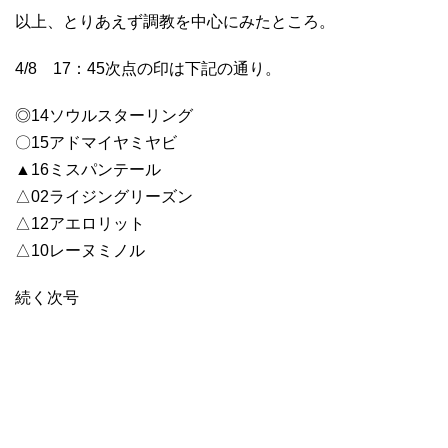
以上、とりあえず調教を中心にみたところ。
4/8 17：45次点の印は下記の通り。
◎14ソウルスターリング
〇15アドマイヤミヤビ
▲16ミスパンテール
△02ライジングリーズン
△12アエロリット
△10レーヌミノル
続く次号