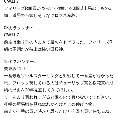
CW11.7
フィリーズR組買いづらいが4頭いる3勝以上馬のうちの1
頭。道悪で台頭しそうなクロフネ産駒。
08カラクレナイ
CW11.7
前走は乗り手のうまさで勝ちをもぎ取った。フィリーズR
組は不調だが鞍上は怖い田辺神。
16ミスパンテール
栗東坂11.9
一番最近ソウルスターリングと対戦して一番差がなかった
馬。フロック視している人はチューリップ賞と桜花賞の成
績の歴史を20年見直してきてほしい。
ま、あまり買われすぎると困るので買わないでください。
札幌の新馬戦を見ればわかるけどこの伸び本物。
前走が一番の買い時かと思ったけど今回も買い時あるね。