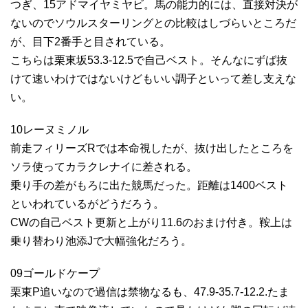
つぎ、15アドマイヤミヤビ。馬の能力的には、直接対決が
ないのでソウルスターリングとの比較はしづらいところだ
が、目下2番手と目されている。
こちらは栗東坂53.3-12.5で自己ベスト。そんなにずば抜
けて速いわけではないけどもいい調子といって差し支えな
い。
10レーヌミノル
前走フィリーズRでは本命視したが、抜け出したところを
ソラ使ってカラクレナイに差される。
乗り手の差がもろに出た競馬だった。距離は1400ベスト
といわれているがどうだろう。
CWの自己ベスト更新と上がり11.6のおまけ付き。鞍上は
乗り替わり池添Jで大幅強化だろう。
09ゴールドケープ
栗東P追いなので過信は禁物なるも、47.9-35.7-12.2.たま