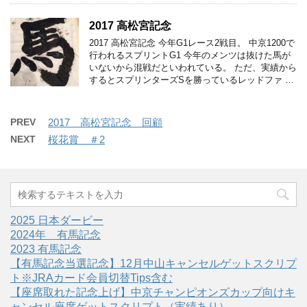
2017 高松宮記念
2017 高松宮記念 今年G1レース2戦目。 中京1200で
行われるスプリントG1 今年のメンツは抜けた馬が
いないから混戦だといわれている。 ただ、実績から
するとスプリンターズSを勝っているレッドファ …
PREV
2017 高松宮記念 回顧
NEXT
桜花賞 ＃2
2025 日本ダービー
2024年 有馬記念
2023 有馬記念
【有馬記念当選記念】12月中山キャンセルゲットスクリプ
ト※JRAカード会員切替Tips含む
【座席取れた記念上げ】中京チャンピオンズカップ向けキ
ャンセル座席ゲットスクリプト（実績あり）