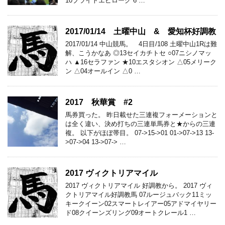
10ブライトエピローグ 6 …
2017/01/14 土曜中山 & 愛知杯好調教
2017/01/14 中山競馬。 4日目/108 土曜中山1Rは難
解、こうかなあ ◎13セイカチトセ ○07ニシノマッ
ハ ▲16セラファン ★10エスタシオン △05メリーク
ン △04オールイン △0 …
2017 秋華賞 #2
馬券買った。 昨日載せた三連複フォーメーションと
は全く違い、決め打ちの三連単馬券と★からの三連
複。 以下がほぼ帯目。 07->15->01 01->07->13 13-
>07->04 13->07-> …
2017 ヴィクトリアマイル
2017 ヴィクトリアマイル 好調教から。 2017 ヴィ
クトリアマイル好調教馬 07ルージュバック11ミッ
キークイーン02スマートレイアー05アドマイヤリー
ド08クイーンズリング09オートクレール1 …