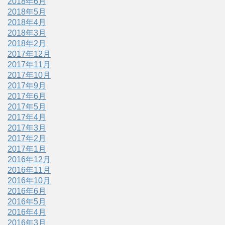
2018年6月
2018年5月
2018年4月
2018年3月
2018年2月
2017年12月
2017年11月
2017年10月
2017年9月
2017年6月
2017年5月
2017年4月
2017年3月
2017年2月
2017年1月
2016年12月
2016年11月
2016年10月
2016年6月
2016年5月
2016年4月
2016年3月