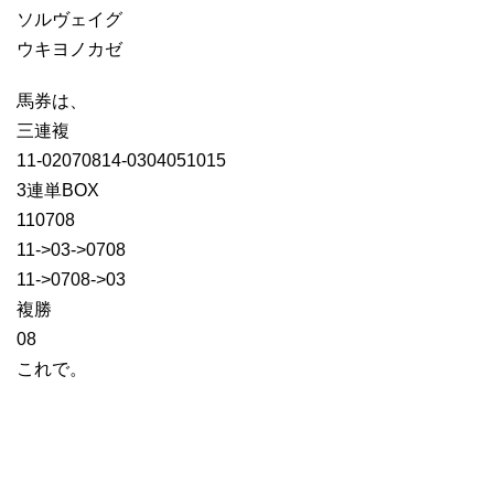
ソルヴェイグ
ウキヨノカゼ
馬券は、
三連複
11-02070814-0304051015
3連単BOX
110708
11->03->0708
11->0708->03
複勝
08
これで。