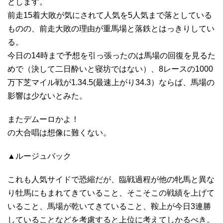
とします。
前走15着大敗が気にされて人気を5人気まで落としている
ものの、前走大敗の理由が重馬場と落鉄とはっきりしてい
る。
今日の14時まで予想を引っ張ったのは馬場の回復を見るた
めで（決して二日酔いと寝坊ではない）、8レースの1000
万下芝マイル戦が1.34.5(最速上がり34.3）ならば、馬場の
影響は少ないとみた。
またデムーロかよ！
の大合唱は想像に難くない。
▲ルージュバック
これも人気サイドで恐縮だが、臨戦過程が他の牝馬と異な
り牡馬にもまれてきていること、そこそこの戦績を上げて
いること、馬場が乾いてきていること、鞍上が今日3連勝
していることなどを考慮すると上位に考えてしかるべき。