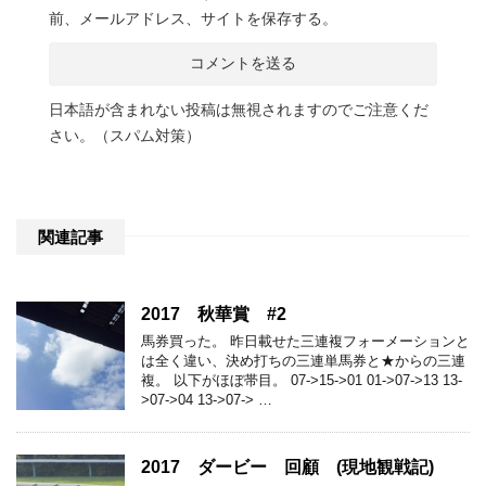
前、メールアドレス、サイトを保存する。
日本語が含まれない投稿は無視されますのでご注意くだ
さい。（スパム対策）
関連記事
2017 秋華賞 #2
馬券買った。 昨日載せた三連複フォーメーションと
は全く違い、決め打ちの三連単馬券と★からの三連
複。 以下がほぼ帯目。 07->15->01 01->07->13 13-
>07->04 13->07-> …
2017 ダービー 回顧 (現地観戦記)