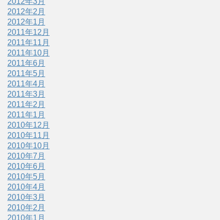
2012年3月
2012年2月
2012年1月
2011年12月
2011年11月
2011年10月
2011年6月
2011年5月
2011年4月
2011年3月
2011年2月
2011年1月
2010年12月
2010年11月
2010年10月
2010年7月
2010年6月
2010年5月
2010年4月
2010年3月
2010年2月
2010年1月