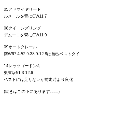
05アドマイヤリード
ルメールを背にCW11.7
08クイーンズリング
デムーロを背にCW11.9
09オートクレール
南W67.4-52.9-38.9-12.8は自己ベストタイ
14レッツゴードンキ
栗東坂51.3-12.6
ベストには足りないが前走時より良化
(続きはこの下にあります↓↓↓↓）