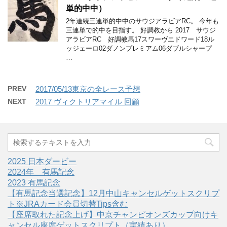
単的中中）
2年連続三連単的中中のサウジアラビアRC。 今年も
三連単で的中を目指す。 好調教から 2017 サウジ
アラビアRC 好調教馬17スワーヴエドワード18ル
ッジェーロ02ダノンプレミアム06ダブルシャープ
…
PREV
2017/05/13東京の全レース予想
NEXT
2017 ヴィクトリアマイル 回顧
2025 日本ダービー
2024年 有馬記念
2023 有馬記念
【有馬記念当選記念】12月中山キャンセルゲットスクリプ
ト※JRAカード会員切替Tips含む
【座席取れた記念上げ】中京チャンピオンズカップ向けキ
ャンセル座席ゲットスクリプト（実績あり）