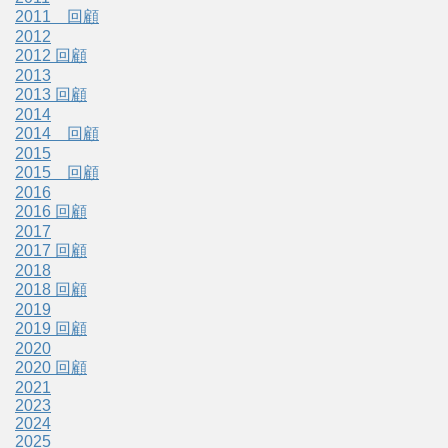
2011 回顧
2012
2012 回顧
2013
2013 回顧
2014
2014 回顧
2015
2015 回顧
2016
2016 回顧
2017
2017 回顧
2018
2018 回顧
2019
2019 回顧
2020
2020 回顧
2021
2023
2024
2025