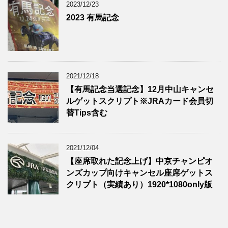
2023/12/23
2023 有馬記念
2021/12/18
【有馬記念当選記念】12月中山キャンセ
ルゲットスクリプト※JRAカード会員切
替Tips含む
2021/12/04
【座席取れた記念上げ】中京チャンピオ
ンズカップ向けキャンセル座席ゲットス
クリプト（実績あり）1920*1080only版