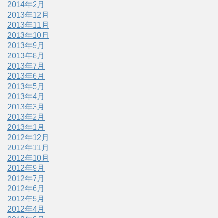
2014年2月
2013年12月
2013年11月
2013年10月
2013年9月
2013年8月
2013年7月
2013年6月
2013年5月
2013年4月
2013年3月
2013年2月
2013年1月
2012年12月
2012年11月
2012年10月
2012年9月
2012年7月
2012年6月
2012年5月
2012年4月