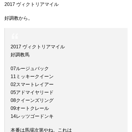
2017 ヴィクトリアマイル
好調教から。
2017 ヴィクトリアマイル
好調教馬
07ルージュバック
11ミッキークイーン
02スマートレイアー
05アドマイヤリード
08クイーンズリング
09オートクレール
14レッツゴードンキ
本番は馬場次第やね。これは