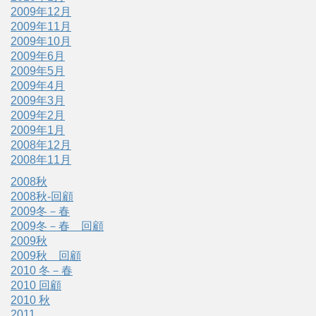
2009年12月
2009年11月
2009年10月
2009年6月
2009年5月
2009年4月
2009年3月
2009年2月
2009年1月
2008年12月
2008年11月
2008秋
2008秋-回顧
2009冬－春
2009冬－春 回顧
2009秋
2009秋 回顧
2010 冬－春
2010 回顧
2010 秋
2011