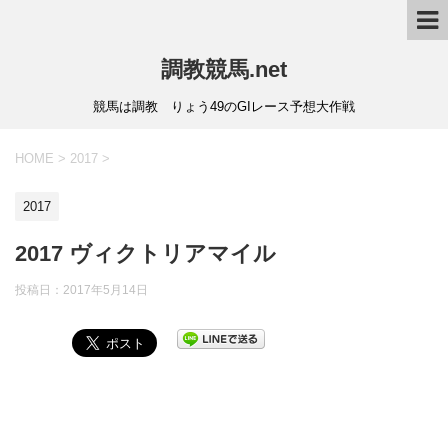
調教競馬.net
競馬は調教 りょう49のGIレース予想大作戦
HOME
>
2017
>
2017
2017 ヴィクトリアマイル
投稿日：
2017年5月14日