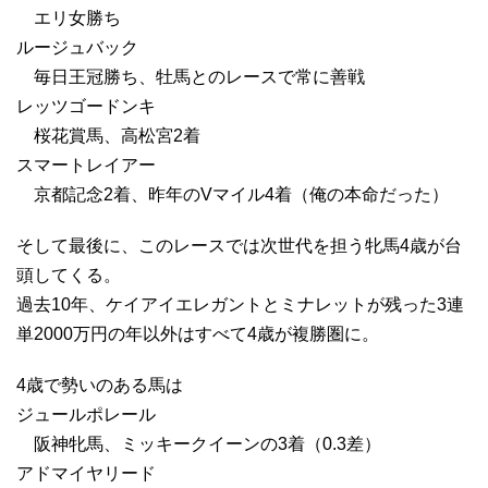
エリ女勝ち
ルージュバック
毎日王冠勝ち、牡馬とのレースで常に善戦
レッツゴードンキ
桜花賞馬、高松宮2着
スマートレイアー
京都記念2着、昨年のVマイル4着（俺の本命だった）
そして最後に、このレースでは次世代を担う牝馬4歳が台
頭してくる。
過去10年、ケイアイエレガントとミナレットが残った3連
単2000万円の年以外はすべて4歳が複勝圏に。
4歳で勢いのある馬は
ジュールポレール
阪神牝馬、ミッキークイーンの3着（0.3差）
アドマイヤリード