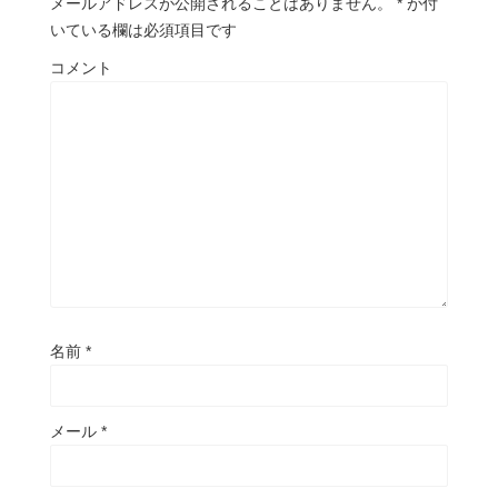
メールアドレスが公開されることはありません。
*
が付
いている欄は必須項目です
コメント
名前
*
メール
*