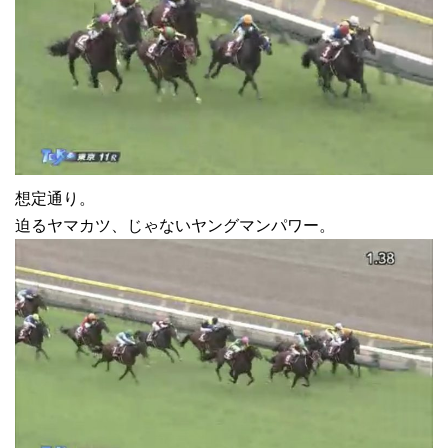
想定通り。
迫るヤマカツ、じゃないヤングマンパワー。