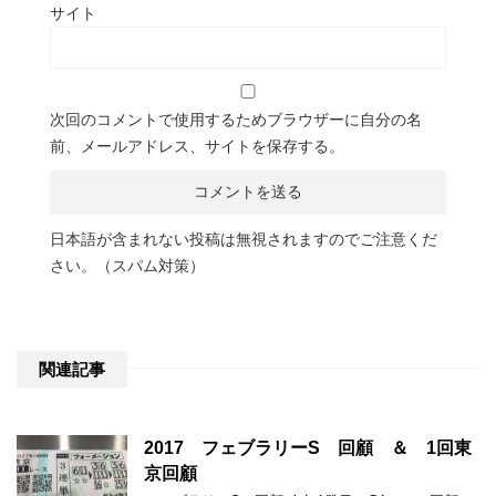
サイト
次回のコメントで使用するためブラウザーに自分の名
前、メールアドレス、サイトを保存する。
日本語が含まれない投稿は無視されますのでご注意くだ
さい。（スパム対策）
関連記事
2017 フェブラリーS 回顧 ＆ 1回東
京回顧