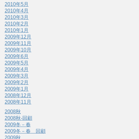
2010年5月
2010年4月
2010年3月
2010年2月
2010年1月
2009年12月
2009年11月
2009年10月
2009年6月
2009年5月
2009年4月
2009年3月
2009年2月
2009年1月
2008年12月
2008年11月
2008秋
2008秋-回顧
2009冬－春
2009冬－春 回顧
2009秋