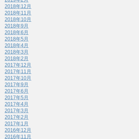
2018年12月
2018年11月
2018年10月
2018年9月
2018年6月
2018年5月
2018年4月
2018年3月
2018年2月
2017年12月
2017年11月
2017年10月
2017年9月
2017年6月
2017年5月
2017年4月
2017年3月
2017年2月
2017年1月
2016年12月
2016年11月