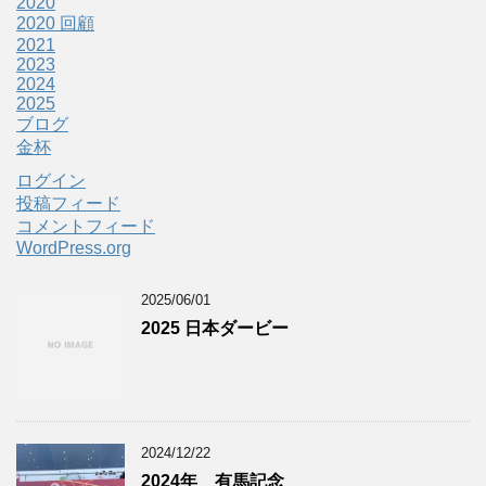
2020
2020 回顧
2021
2023
2024
2025
ブログ
金杯
ログイン
投稿フィード
コメントフィード
WordPress.org
2025/06/01
2025 日本ダービー
2024/12/22
2024年 有馬記念