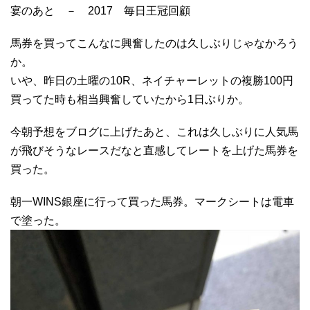
宴のあと － 2017 毎日王冠回顧
馬券を買ってこんなに興奮したのは久しぶりじゃなかろう
か。
いや、昨日の土曜の10R、ネイチャーレットの複勝100円
買ってた時も相当興奮していたから1日ぶりか。
今朝予想をブログに上げたあと、これは久しぶりに人気馬
が飛びそうなレースだなと直感してレートを上げた馬券を
買った。
朝一WINS銀座に行って買った馬券。マークシートは電車
で塗った。