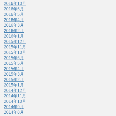
2016年10月
2016年6月
2016年5月
2016年4月
2016年3月
2016年2月
2016年1月
2015年12月
2015年11月
2015年10月
2015年6月
2015年5月
2015年4月
2015年3月
2015年2月
2015年1月
2014年12月
2014年11月
2014年10月
2014年9月
2014年8月