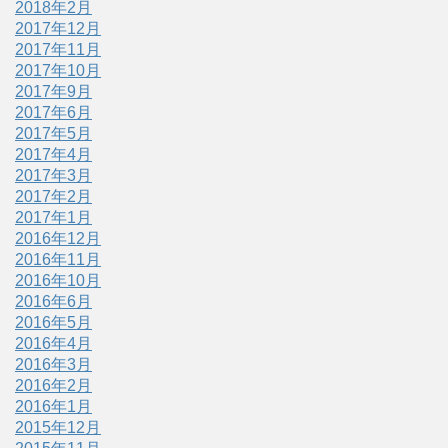
2018年2月
2017年12月
2017年11月
2017年10月
2017年9月
2017年6月
2017年5月
2017年4月
2017年3月
2017年2月
2017年1月
2016年12月
2016年11月
2016年10月
2016年6月
2016年5月
2016年4月
2016年3月
2016年2月
2016年1月
2015年12月