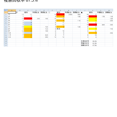
複勝回収率 87.5%