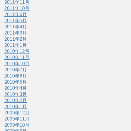
2011年11月
2011年10月
2011年6月
2011年5月
2011年4月
2011年3月
2011年2月
2011年1月
2010年12月
2010年11月
2010年10月
2010年7月
2010年6月
2010年5月
2010年4月
2010年3月
2010年2月
2010年1月
2009年12月
2009年11月
2009年10月