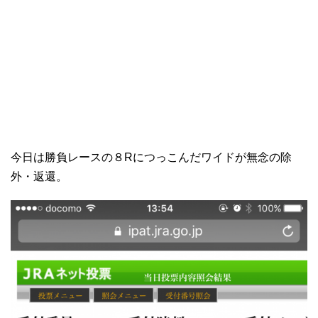
今日は勝負レースの８Rにつっこんだワイドが無念の除
外・返還。