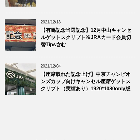
2021/12/18
【有馬記念当選記念】12月中山キャンセ
ルゲットスクリプト※JRAカード会員切
替Tips含む
2021/12/04
【座席取れた記念上げ】中京チャンピオ
ンズカップ向けキャンセル座席ゲットス
クリプト（実績あり）1920*1080only版