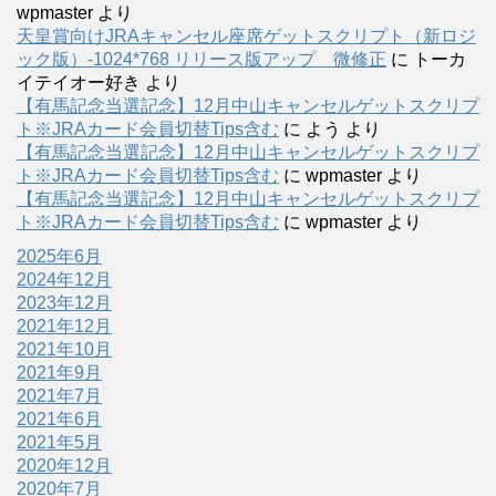
wpmaster
より
天皇賞向けJRAキャンセル座席ゲットスクリプト（新ロジ
ック版）-1024*768 リリース版アップ 微修正
に
トーカ
イテイオー好き
より
【有馬記念当選記念】12月中山キャンセルゲットスクリプ
ト※JRAカード会員切替Tips含む
に
よう
より
【有馬記念当選記念】12月中山キャンセルゲットスクリプ
ト※JRAカード会員切替Tips含む
に
wpmaster
より
【有馬記念当選記念】12月中山キャンセルゲットスクリプ
ト※JRAカード会員切替Tips含む
に
wpmaster
より
2025年6月
2024年12月
2023年12月
2021年12月
2021年10月
2021年9月
2021年7月
2021年6月
2021年5月
2020年12月
2020年7月