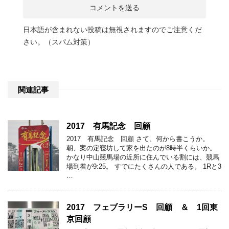
日本語が含まれない投稿は無視されますのでご注意くだ
さい。（スパム対策）
関連記事
2017 有馬記念 回顧
2017 有馬記念 回顧 さて、何から書こうか。
朝、案の定寝坊して家を出たのが8時半くらいか。
かなり中山競馬場の近所に住んでいる割には、競馬
場到着が9:25。 すでにたくさんの人である。 1Rと3
…
2017 フェブラリーS 回顧 ＆ 1回東
京回顧