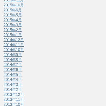
2015年11月
2015年10月
2015年6月
2015年5月
2015年4月
2015年3月
2015年2月
2015年1月
2014年12月
2014年11月
2014年10月
2014年9月
2014年8月
2014年7月
2014年6月
2014年5月
2014年4月
2014年3月
2014年2月
2013年12月
2013年11月
2013年10月