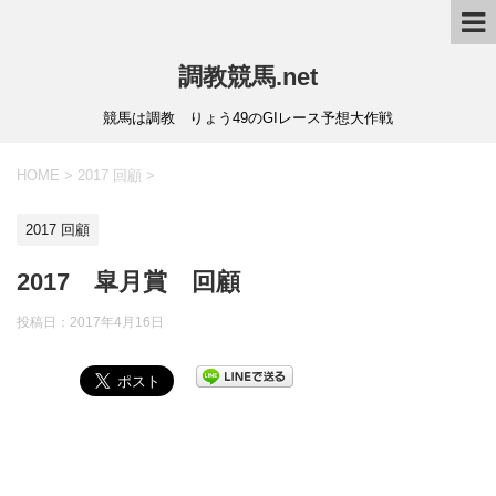
調教競馬.net
競馬は調教 りょう49のGIレース予想大作戦
HOME
>
2017 回顧
>
2017 回顧
2017 皐月賞 回顧
投稿日：
2017年4月16日