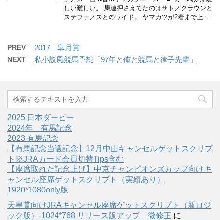
しい難しい。 馬連押さえてたのはサトノクラウンと
ステファノスとのワイド。 ヤマカツが2着まで上 …
PREV
2017 皐月賞
NEXT
私小説風競馬予想「97年と俺と競馬と律子先輩」
2025 日本ダービー
2024年 有馬記念
2023 有馬記念
【有馬記念当選記念】12月中山キャンセルゲットスクリプ
ト※JRAカード会員切替Tips含む
【座席取れた記念上げ】中京チャンピオンズカップ向けキ
ャンセル座席ゲットスクリプト（実績あり）
1920*1080only版
天皇賞向けJRAキャンセル座席ゲットスクリプト（新ロジ
ック版）-1024*768 リリース版アップ 微修正
に