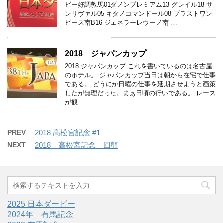
ビー好調教馬01ダノンプレミアム13 グレイル18 サ
ンリヴァル05 キタノコマンドール08 ブラストワン
ピース南B16 ジェネラーレウーノ南 …
2018 ジャパンカップ
2018 ジャパンカップ これを書いているのは名古屋
のホテル。 ジャパンカップ当日は朝から在宅で仕事
である。 どうにか日曜の仕事を延期させようと画策
したが無理だった。まぁ日頃の行いである。 レース
が観 …
PREV
2018 高松宮記念 #1
NEXT
2018 高松宮記念 回顧
2025 日本ダービー
2024年 有馬記念