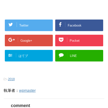
Twitter
Facebook
Google+
Pocket
B!
はてブ
LINE
-
2018
執筆者：
wpmaster
comment