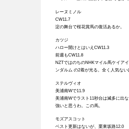
レーヌミノル
CW11.7
淀の舞台で桜花賞馬の復活あるか。
カツジ
ハロー開けとはいえCW11.3
前週もCW11.8
NZTではのちのNHKマイル馬ケイ
ンダルム の2着が光る。全く人気な
ステルヴィオ
美浦南Wで11.9
美浦南Wでラスト11秒台は滅多に出
強いと思うわ。この馬。
モズアスコット
ベスト更新はないが、栗東坂路12.0