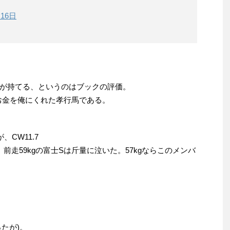
月16日
が持てる、というのはブックの評価。
お金を俺にくれた孝行馬である。
、CW11.7
前走59kgの富士Sは斤量に泣いた。57kgならこのメンバ
たが)。