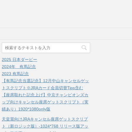
2025 日本ダービー
2024年 有馬記念
2023 有馬記念
【有馬記念当選記念】12月中山キャンセルゲッ
トスクリプト※JRAカード会員切替Tips含む
【座席取れた記念上げ】中京チャンピオンズカ
ップ向けキャンセル座席ゲットスクリプト（実
績あり）1920*1080only版
天皇賞向けJRAキャンセル座席ゲットスクリプ
ト（新ロジック版）-1024*768 リリース版アッ