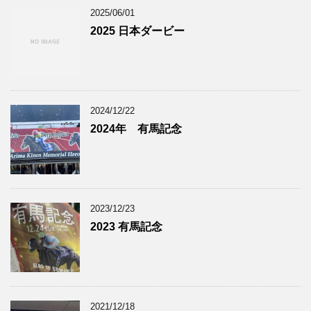
2025/06/01
2025 日本ダービー
2024/12/22
2024年 有馬記念
2023/12/23
2023 有馬記念
2021/12/18