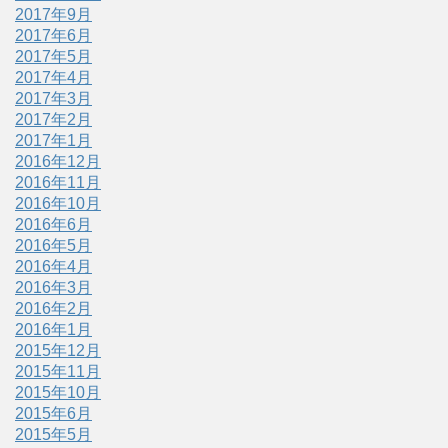
2017年9月
2017年6月
2017年5月
2017年4月
2017年3月
2017年2月
2017年1月
2016年12月
2016年11月
2016年10月
2016年6月
2016年5月
2016年4月
2016年3月
2016年2月
2016年1月
2015年12月
2015年11月
2015年10月
2015年6月
2015年5月