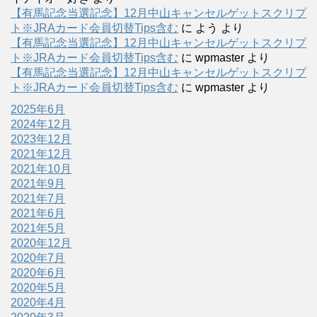
【有馬記念当選記念】12月中山キャンセルゲットスクリプ
ト※JRAカード会員切替Tips含む
に
よう
より
【有馬記念当選記念】12月中山キャンセルゲットスクリプ
ト※JRAカード会員切替Tips含む
に
wpmaster
より
【有馬記念当選記念】12月中山キャンセルゲットスクリプ
ト※JRAカード会員切替Tips含む
に
wpmaster
より
2025年6月
2024年12月
2023年12月
2021年12月
2021年10月
2021年9月
2021年7月
2021年6月
2021年5月
2020年12月
2020年7月
2020年6月
2020年5月
2020年4月