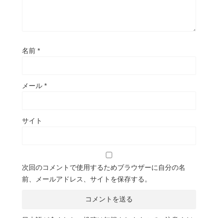
名前
*
メール
*
サイト
次回のコメントで使用するためブラウザーに自分の名
前、メールアドレス、サイトを保存する。