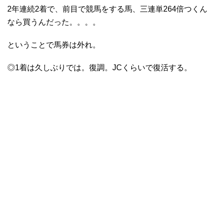
2年連続2着で、前目で競馬をする馬、三連単264倍つくん
なら買うんだった。。。。
ということで馬券は外れ。
◎1着は久しぶりでは。復調。JCくらいで復活する。