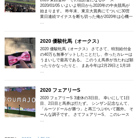
2020/01/05 いよいよ明日から2020年の中央競馬が
始まります。 昨年末、東京大賞典にてついに30営
業日連続マイナスを断ち切った俺が2020年は心機一
…
2020 優駿牝馬（オークス）
2020 優駿牝馬（オークス） さてさて、特別給付金
の40万も無事ゲットしたことだし、作ったカレーは
うまいしで最高である。 このうえ馬券が当たれば願
ったりかなったりと、 まあ今年は2月29日と1月18
…
2020 フェアリーS
2020 フェアリーS 3連休の3日目。 幸いにして1日
目、2日目と馬券は打たず。 シンザン記念なんて、
「ルーツドールが勝つ」と再三つぶやいて圏外。 そ
ーんな調子です。 さてフェアリーS、 このレース
…