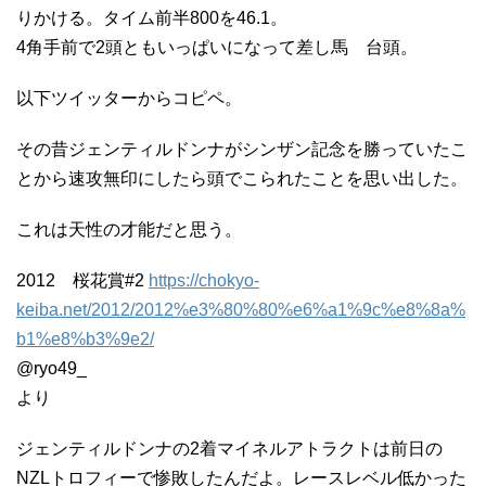
りかける。タイム前半800を46.1。
4角手前で2頭ともいっぱいになって差し馬 台頭。
以下ツイッターからコピペ。
その昔ジェンティルドンナがシンザン記念を勝っていたこ
とから速攻無印にしたら頭でこられたことを思い出した。
これは天性の才能だと思う。
2012 桜花賞#2
https://chokyo-
keiba.net/2012/2012%e3%80%80%e6%a1%9c%e8%8a%
b1%e8%b3%9e2/
@ryo49_
より
ジェンティルドンナの2着マイネルアトラクトは前日の
NZLトロフィーで惨敗したんだよ。レースレベル低かった