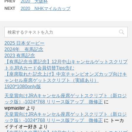
PREV
2020 大阪杯
NEXT
2020 NHKマイルカップ
2025 日本ダービー
2024年 有馬記念
2023 有馬記念
【有馬記念当選記念】12月中山キャンセルゲットスクリプ
ト※JRAカード会員切替Tips含む
【座席取れた記念上げ】中京チャンピオンズカップ向けキ
ャンセル座席ゲットスクリプト（実績あり）
1920*1080only版
天皇賞向けJRAキャンセル座席ゲットスクリプト（新ロジ
ック版）-1024*768 リリース版アップ 微修正
に
wpmaster
より
天皇賞向けJRAキャンセル座席ゲットスクリプト（新ロジ
ック版）-1024*768 リリース版アップ 微修正
に
トーカ
イテイオー好き
より