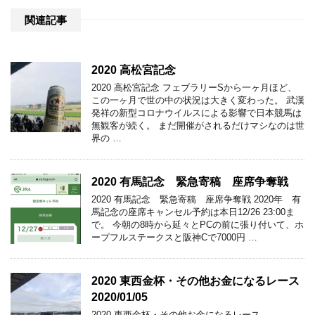
関連記事
2020 高松宮記念
2020 高松宮記念 フェブラリーSから一ヶ月ほど、
この一ヶ月で世の中の状況は大きく変わった。 武漢
発祥の新型コロナウイルスによる影響で日本競馬は
無観客が続く。 まだ開催がされるだけマシなのは世
界の …
2020 有馬記念 緊急寄稿 座席争奪戦
2020 有馬記念 緊急寄稿 座席争奪戦 2020年 有
馬記念の座席キャンセル予約は本日12/26 23:00ま
で。 今朝の8時から延々とPCの前に張り付いて、ホ
ープフルステークスと阪神Cで7000円 …
2020 東西金杯・その他お金になるレース
2020/01/05
2020 東西金杯・その他お金になるレース