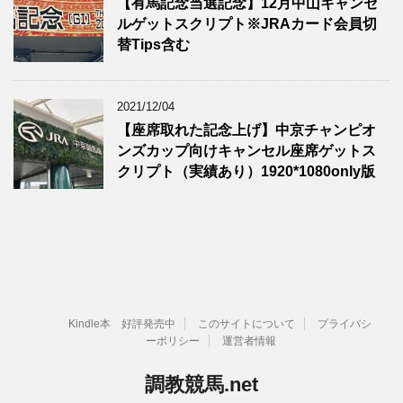
【有馬記念当選記念】12月中山キャンセ
ルゲットスクリプト※JRAカード会員切
替Tips含む
2021/12/04
【座席取れた記念上げ】中京チャンピオ
ンズカップ向けキャンセル座席ゲットス
クリプト（実績あり）1920*1080only版
Kindle本 好評発売中
このサイトについて
プライバシ
ーポリシー
運営者情報
調教競馬.net