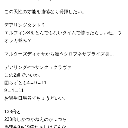
この天性の才能を遺憾なく発揮したい。
デアリングタクト？
エルフィンSをとんでもないタイムで勝ったらしいね。ウ
オッカ並み？
マルターズディオサから漂うクロフネサプライズ臭…
デアリング<=>サンク→クラヴァ
この2点でいいか。
図らずとも4→9→11
9→4→11
お誕生日馬券でちょうどいい。
138倍と
233倍しかつかねえのか…つら
馬連4-9も19倍たぁしけてんな。