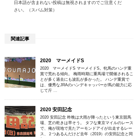
日本語が含まれない投稿は無視されますのでご注意くだ
さい。（スパム対策）
関連記事
2020 マーメイドS
2020 マーメイドS マーメイドS。牝馬のハンデ重
賞で荒れる傾向。 梅雨時期に重馬場で開催されるこ
とが多く過去にも波乱が多かった。 ハンデ重賞で
は、優秀なJRAのハンデキャッパーが馬の能力に応
じて斤 …
2020 安田記念
2020 安田記念 昨晩は大雨が降ったという東京競馬
場、芝の乾きは早そう。 タフな東京マイルのレース
で、俺が現地で見たアーモンドアイが出走するレー
ス、２つあるんだけど去年（2019）の安田記念と同