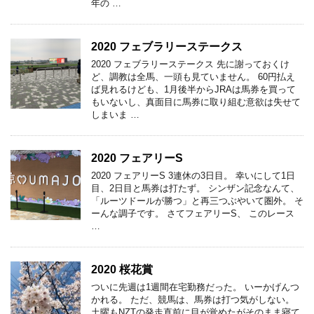
年の …
2020 フェブラリーステークス
2020 フェブラリーステークス 先に謝っておくけ
ど、調教は全馬、一頭も見ていません。 60円払え
ば見れるけども、1月後半からJRAは馬券を買って
もいないし、真面目に馬券に取り組む意欲は失せて
しまいま …
2020 フェアリーS
2020 フェアリーS 3連休の3日目。 幸いにして1日
目、2日目と馬券は打たず。 シンザン記念なんて、
「ルーツドールが勝つ」と再三つぶやいて圏外。 そ
ーんな調子です。 さてフェアリーS、 このレース
…
2020 桜花賞
ついに先週は1週間在宅勤務だった。 いーかげんつ
かれる。 ただ、競馬は、馬券は打つ気がしない。
土曜もNZTの発走直前に目が覚めたがそのまま寝て