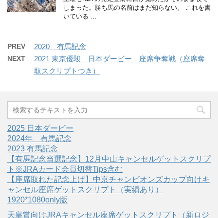
しまった。勝ち馬の名前はまだ知らない。 これを書
いている …
PREV
2020 有馬記念
NEXT
2021 東京優駿 日本ダービー 座席争奪戦（座席奪
取スクリプトつき）
2025 日本ダービー
2024年 有馬記念
2023 有馬記念
【有馬記念当選記念】12月中山キャンセルゲットスクリプ
ト※JRAカード会員切替Tips含む
【座席取れた記念上げ】中京チャンピオンズカップ向けキ
ャンセル座席ゲットスクリプト（実績あり）
1920*1080only版
天皇賞向けJRAキャンセル座席ゲットスクリプト（新ロジ