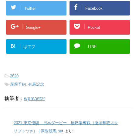
Twitter
Facebook
Google+
Pocket
B!
はてブ
LINE
-
2020
-
座席予約
,
有馬記念
執筆者：
wpmaster
2021 東京優駿 日本ダービー 座席争奪戦（座席奪取スク
リプトつき） | 調教競馬.net
より: