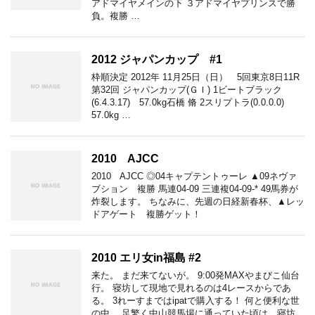
アドマイヤメインの下 ３アドマイヤプリンスで勝
負。複勝 …
2012 ジャパンカップ #1
枠順決定 2012年 11月25日（日） 5回東京8日11R
第32回 ジャパンカップ(ＧＩ) 1ビートブラック
(6.4.3.17) 57.0kg石橋 脩 2スリプトラ(0.0.0.0)
57.0kg …
2010 AJCC
2010 AJCC ◎04キャプテントゥーレ ▲09ネヴァ
ブション 複勝 馬連04-09 三連複04-09-* 49馬券が
炸裂します。 ちなみに、先週の日経新春杯、▲レッ
ドアゲート 複勝ゲット！
2010 エリ女in福島 #2
来た。 まだ来てないが。 9:00発MAXやまびこ仙台
行。 寝坊して現地で見れるのは4レースからであ
る。 3れーすまではipatで購入する！ 何と便利な世
の中。 足繁く中山競馬場に通っていた頃は、寝坊