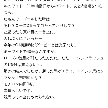
ルのワイド、11半袖播戸からのワイド。あと3連複をつら
つら。
だもんで、ゴールした時は、
あれ？ローズ2着って当たってたりして？
と思ったら買い目の一番上に。
久しぶりに当たったー！！
今年のG1初勝利がダービーとは光栄なり。
まーワイドで40倍なんですが。
ローズの逆襲が肝だったんだね。ただエイシンフラッシュ
の1着付は買えないわ。
驚きの結末でしたが、勝った馬がエライ。エイシン馬はク
ラシック初制覇かな？
モチロン内田Jも。
素晴らしいです。
競馬って本当にやめられない。