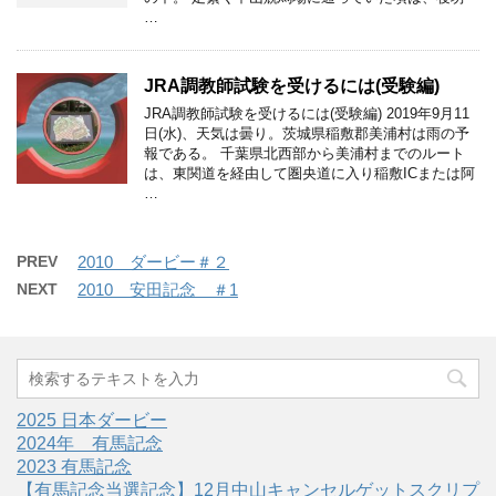
…
JRA調教師試験を受けるには(受験編)
JRA調教師試験を受けるには(受験編) 2019年9月11
日(水)、天気は曇り。茨城県稲敷郡美浦村は雨の予
報である。 千葉県北西部から美浦村までのルート
は、東関道を経由して圏央道に入り稲敷ICまたは阿
…
PREV
2010 ダービー＃２
NEXT
2010 安田記念 ＃1
2025 日本ダービー
2024年 有馬記念
2023 有馬記念
【有馬記念当選記念】12月中山キャンセルゲットスクリプ