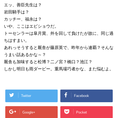
エッ、善臣先生は？
岩田騎手は？
カッチー、福永は？
いや、ここはエビショウだ。
トーセンラーは皐月賞、外を回して負けたが故に、同じ過
ちはすまい。
あれっそうすると厩舎が藤原英で、昨年から連覇？そんな
うまい話あるかな～？
厩舎も加味すると松博？二ノ宮？橋口？池江？
しかし明日も雨ダービー。重馬場巧者かな、また悩むよ。
Twitter
Facebook
Google+
Pocket