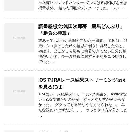
ャ 3着17トレンドハンター ダンスは直線伸びを欠き
掲示板外。 迷った2頭がワンツーでした。 トレ …
読書感想文:浅田次郎著「競馬どんぶり」
「勝負の極意」
故あってTwitterから離れていた一週間。 原因は、競
馬にタコ負けした己の意思の弱さに辟易したのと、
やはり、どこかしら勝ちに執着できてない自分に納
得がいかず、今一度勝負に対する姿勢を見つめ直し
ていた …
iOSでJRAレース結果ストリーミングasx
を見るには
JRAのレース結果ストリーミング再生を、androidな
いしiOSで観たいのだが、ずっとやり方が分からな
かった。 ググっても適当なやり方得られない。 み
んな観たいはずだが、、、 やっとやり方が分かった
…