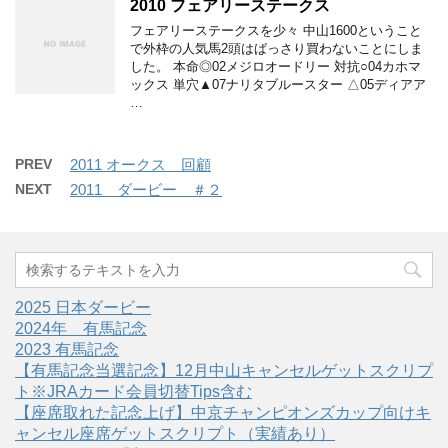
2010 フェアリーステークス
フェアリーステークスを少々 中山1600ということ
で外枠の人気馬2頭はばっさり買わないことにしま
した。 本命◎02メジロオードリー 対抗○04カホマ
ックス 単穴▲07ナリタブルースター △05ディアア
…
PREV
2011 オークス 回顧
NEXT
2011 ダービー ＃２
2025 日本ダービー
2024年 有馬記念
2023 有馬記念
【有馬記念当選記念】12月中山キャンセルゲットスクリプ
ト※JRAカード会員切替Tips含む
【座席取れた記念上げ】中京チャンピオンズカップ向けキ
ャンセル座席ゲットスクリプト（実績あり）