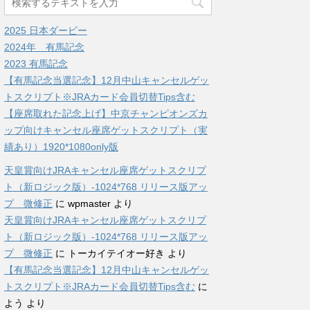
2025 日本ダービー
2024年 有馬記念
2023 有馬記念
【有馬記念当選記念】12月中山キャンセルゲッ
トスクリプト※JRAカード会員切替Tips含む
【座席取れた記念上げ】中京チャンピオンズカ
ップ向けキャンセル座席ゲットスクリプト（実
績あり）1920*1080only版
天皇賞向けJRAキャンセル座席ゲットスクリプ
ト（新ロジック版）-1024*768 リリース版アッ
プ 微修正
に
wpmaster
より
天皇賞向けJRAキャンセル座席ゲットスクリプ
ト（新ロジック版）-1024*768 リリース版アッ
プ 微修正
に
トーカイテイオー好き
より
【有馬記念当選記念】12月中山キャンセルゲッ
トスクリプト※JRAカード会員切替Tips含む
に
よう
より