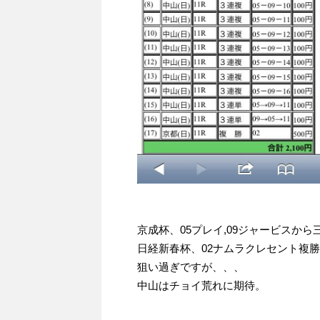
京成杯、05プレイ,09ジャービスか
日経新春杯、02ナムラクレセント複勝
狙い過ぎですが、、、
中山はチョイ荒れに期待。