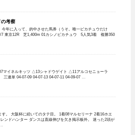
ての考察
 今年に入って、的中させた馬券（うそ。唯一ピカチュウだけ
7 東京12R 芝1,400m 01カシノピカチュウ 5人気3着 複勝350
○07マイネルキッツ △13シャドウゲイト △11アルコセニョーラ
 04-07-09 04-07-13 04-07-11 04-09-07 …
す。 大阪杯に続いてのタテ目。 1着08マルセリーナ 2着16ホエ
7トレンドハンター ダンスは直線伸びを欠き掲示板外。 迷った2頭が
…