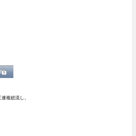
ら三連複総流し。