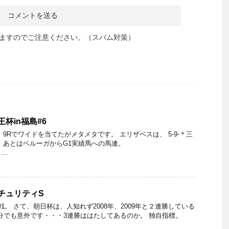
ますのでご注意ください。（スパム対策）
王杯in福島#6
9Rでワイドを当てたがメタメタです。 エリザベスは、 5-9-＊三
 あとはベルーガからG1実績馬への馬連。
2 …
ーチュリティS
。 さて、朝日杯は、人知れず2008年、2009年と２連勝している
自分でも意外です・・・3連勝ははたしてあるのか。 独自指標。