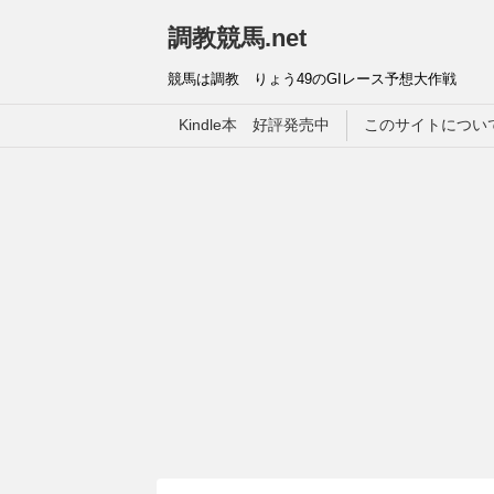
調教競馬.net
競馬は調教 りょう49のGIレース予想大作戦
Kindle本 好評発売中
このサイトについ