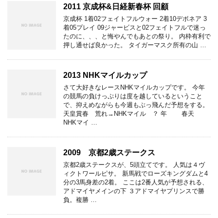
2011 京成杯&日経新春杯 回顧
京成杯 1着02フェイトフルウォー 2着10デボネア 3
着05プレイ 09ジャービスと02フェイトフルで迷っ
たのに、、、と悔やんでもあとの祭り。 内枠有利で
押し通せば良かった。 タイガーマスク所有の山 …
2013 NHKマイルカップ
さて大好きなレースNHKマイルカップです。 今年
の競馬の負けっぷりは度を越しているということ
で、抑えめながらも今週もぶっ飛んだ予想をする。
天皇賞春 荒れ→NHKマイル ？ 年 春天
NHKマイ …
2009 京都2歳ステークス
京都2歳ステークスが、5頭立てです。 人気は４ヴ
ィクトワールピサ。 新馬戦でローズキングダムと4
分の3馬身差の2着。 ここは2番人気が予想される、
アドマイヤメインの下 ３アドマイヤプリンスで勝
負。複勝 …