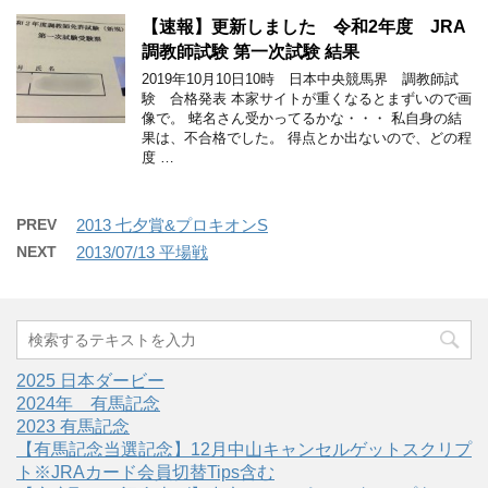
【速報】更新しました 令和2年度 JRA
調教師試験 第一次試験 結果
2019年10月10日10時 日本中央競馬界 調教師試
験 合格発表 本家サイトが重くなるとまずいので画
像で。 蛯名さん受かってるかな・・・ 私自身の結
果は、不合格でした。 得点とか出ないので、どの程
度 …
PREV
2013 七夕賞&プロキオンS
NEXT
2013/07/13 平場戦
2025 日本ダービー
2024年 有馬記念
2023 有馬記念
【有馬記念当選記念】12月中山キャンセルゲットスクリプ
ト※JRAカード会員切替Tips含む