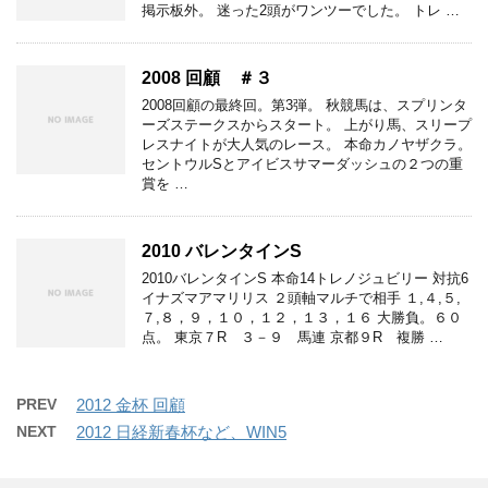
掲示板外。 迷った2頭がワンツーでした。 トレ …
2008 回顧 ＃３
2008回顧の最終回。第3弾。 秋競馬は、スプリンタ
ーズステークスからスタート。 上がり馬、スリープ
レスナイトが大人気のレース。 本命カノヤザクラ。
セントウルSとアイビスサマーダッシュの２つの重
賞を …
2010 バレンタインS
2010バレンタインS 本命14トレノジュビリー 対抗6
イナズマアマリリス ２頭軸マルチで相手 １,４,５,
７,８，９，１０，１２，１３，１６ 大勝負。６０
点。 東京７R ３－９ 馬連 京都９R 複勝 …
PREV
2012 金杯 回顧
NEXT
2012 日経新春杯など、WIN5