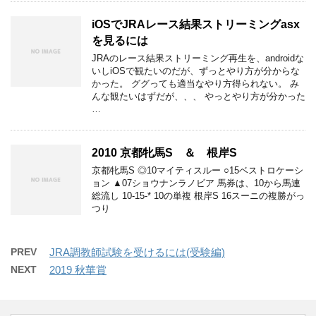
iOSでJRAレース結果ストリーミングasx
を見るには
JRAのレース結果ストリーミング再生を、androidな
いしiOSで観たいのだが、ずっとやり方が分からな
かった。 ググっても適当なやり方得られない。 み
んな観たいはずだが、、、 やっとやり方が分かった
…
2010 京都牝馬S ＆ 根岸S
京都牝馬S ◎10マイティスルー ○15ベストロケーシ
ョン ▲07ショウナンラノビア 馬券は、10から馬連
総流し 10-15-* 10の単複 根岸S 16スーニの複勝がっ
つり
PREV
JRA調教師試験を受けるには(受験編)
NEXT
2019 秋華賞