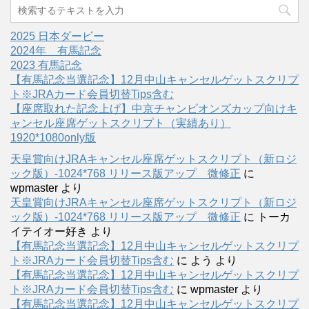
2025 日本ダービー
2024年 有馬記念
2023 有馬記念
【有馬記念当選記念】12月中山キャンセルゲットスクリプ
ト※JRAカード会員切替Tips含む
【座席取れた記念上げ】中京チャンピオンズカップ向けキ
ャンセル座席ゲットスクリプト（実績あり）
1920*1080only版
天皇賞向けJRAキャンセル座席ゲットスクリプト（新ロジ
ック版）-1024*768 リリース版アップ 微修正
に
wpmaster
より
天皇賞向けJRAキャンセル座席ゲットスクリプト（新ロジ
ック版）-1024*768 リリース版アップ 微修正
に
トーカ
イテイオー好き
より
【有馬記念当選記念】12月中山キャンセルゲットスクリプ
ト※JRAカード会員切替Tips含む
に
よう
より
【有馬記念当選記念】12月中山キャンセルゲットスクリプ
ト※JRAカード会員切替Tips含む
に
wpmaster
より
【有馬記念当選記念】12月中山キャンセルゲットスクリプ