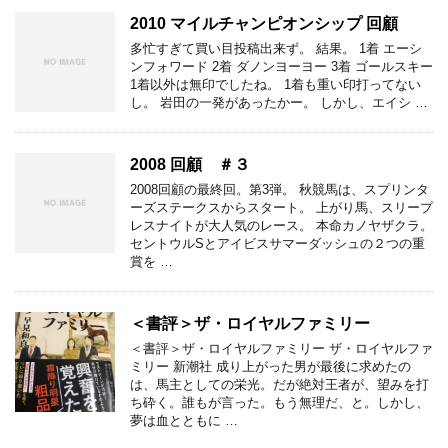
2010 マイルチャンピオンシップ 回顧
多忙すぎて買い目投稿出来ず。 結果。 1着 エーシ
ンフォワード 2着 ダノンヨーヨー 3着 ゴールスキー
1着以外は無印でしたね。 1着も重い印打ってない
し。 岩田の一発があったかー。 しかし、エイシ …
2008 回顧 ＃３
2008回顧の最終回。第3弾。 秋競馬は、スプリンタ
ーズステークスからスタート。 上がり馬、スリープ
レスナイトが大人気のレース。 本命カノヤザクラ。
セントウルSとアイビスサマーダッシュの２つの重
賞を …
＜書評＞ザ・ロイヤルファミリー
＜書評＞ザ・ロイヤルファミリー ザ・ロイヤルファ
ミリー 新潮社 成り上がった男が最後に求めたの
は、馬主としての栄光。だが絶対王者が、望みを打
ち砕く。誰もが言った。もう無理だ、と。しかし、
夢は血とともに …