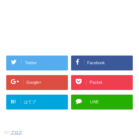
Twitter
Facebook
Google+
Pocket
B!
はてブ
LINE
-
ブログ