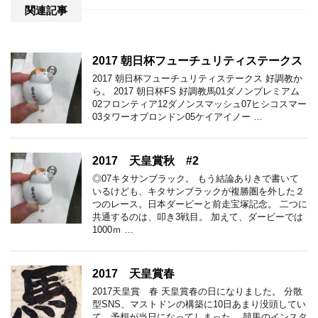
関連記事
2017 朝日杯フューチュリティステークス
2017 朝日杯フューチュリティステークス 好調教か
ら。 2017 朝日杯FS 好調教馬01ダノンプレミアム
02フロンティア12ダノンスマッシュ07ヒシコスマー
03タワーオブロンドン05ケイアイノー …
2017 天皇賞秋 #2
◎07キタサンブラック。 もう結論ありきで書いて
いるけども、キタサンブラックが複勝圏を外した２
つのレース。日本ダービーと前走宝塚記念。 二つに
共通するのは、叩き3戦目。 加えて、ダービーでは
1000ｍ …
2017 天皇賞春
2017天皇賞 春 天皇賞春の日になりました。 分散
型SNS、マストドンの構築に10日あまり没頭してい
て、予想が当日になってしまった。 競馬のインスタ