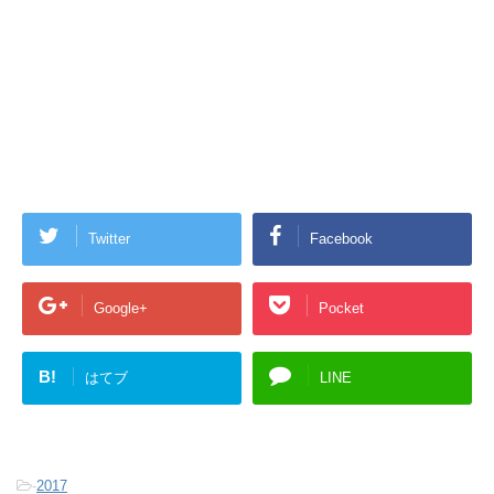
Twitter
Facebook
Google+
Pocket
B!
はてブ
LINE
-
2017