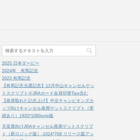
2025 日本ダービー
2024年 有馬記念
2023 有馬記念
【有馬記念当選記念】12月中山キャンセルゲッ
トスクリプト※JRAカード会員切替Tips含む
【座席取れた記念上げ】中京チャンピオンズカ
ップ向けキャンセル座席ゲットスクリプト（実
績あり）1920*1080only版
天皇賞向けJRAキャンセル座席ゲットスクリプ
ト（新ロジック版）-1024*768 リリース版アッ