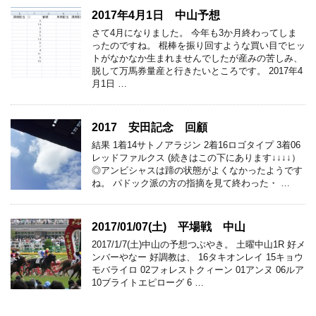
2017年4月1日 中山予想
さて4月になりました。 今年も3か月終わってしま
ったのですね。 棍棒を振り回すような買い目でヒッ
トがなかなか生まれませんでしたが産みの苦しみ、
脱して万馬券量産と行きたいところです。 2017年4
月1日 …
2017 安田記念 回顧
結果 1着14サトノアラジン 2着16ロゴタイプ 3着06
レッドファルクス (続きはこの下にあります↓↓↓↓）
◎アンビシャスは蹄の状態がよくなかったようです
ね。 パドック派の方の指摘を見て終わった・ …
2017/01/07(土) 平場戦 中山
2017/1/7(土)中山の予想つぶやき。 土曜中山1R 好メ
ンバーやなー 好調教は、 16タキオンレイ 15キョウ
モバライロ 02フォレストクィーン 01アンヌ 06ルア
10ブライトエピローグ 6 …