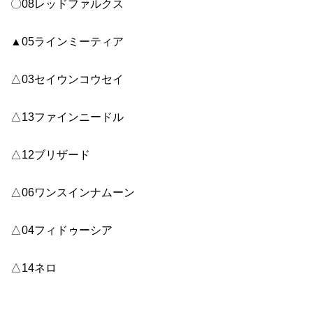
〇08レッドファルクス
▲05ラインミーティア
△03セイウンコウセイ
△13ファインニードル
△12ブリザード
△06ワンスインナムーン
△04フィドゥーシア
△14ネロ