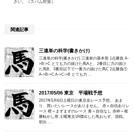
さい。（スパム対策）
関連記事
三連単の科学(書きかけ)
三連単の科学(書きかけ) 三連単の基本形 1点勝負 A-
>B->C とても力の抜けた馬Aと、2番目に力の抜け
た馬B、3番目以下で一番力の抜けた馬C 2点勝負①
A->B->C A->C->B とても力 …
2017/05/06 東京 平場戦予想
2017年5月6日土曜日の東京全レース予想。 あま
り、買いたいレースがありません。 赤＝自信ありレ
ース 橙＝まずまずのレース 黄＝自信なし 赤枠＝複
勝転がし用 土曜東京1R傑出した馬おらず。混戦。
初出 …