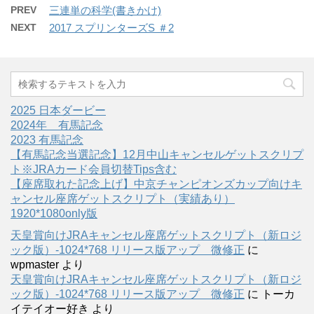
PREV
三連単の科学(書きかけ)
NEXT
2017 スプリンターズS ＃2
2025 日本ダービー
2024年 有馬記念
2023 有馬記念
【有馬記念当選記念】12月中山キャンセルゲットスクリプ
ト※JRAカード会員切替Tips含む
【座席取れた記念上げ】中京チャンピオンズカップ向けキ
ャンセル座席ゲットスクリプト（実績あり）
1920*1080only版
天皇賞向けJRAキャンセル座席ゲットスクリプト（新ロジ
ック版）-1024*768 リリース版アップ 微修正
に
wpmaster
より
天皇賞向けJRAキャンセル座席ゲットスクリプト（新ロジ
ック版）-1024*768 リリース版アップ 微修正
に
トーカ
イテイオー好き
より