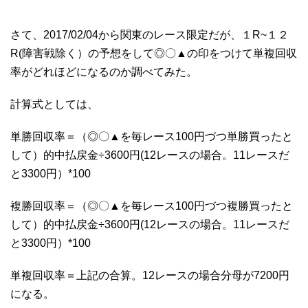
さて、2017/02/04から関東のレース限定だが、１R~１２
R(障害戦除く）の予想をして◎〇▲の印をつけて単複回収
率がどれほどになるのか調べてみた。
計算式としては、
単勝回収率＝（◎〇▲を毎レース100円づつ単勝買ったと
して）的中払戻金÷3600円(12レースの場合。11レースだ
と3300円）*100
複勝回収率＝（◎〇▲を毎レース100円づつ複勝買ったと
して）的中払戻金÷3600円(12レースの場合。11レースだ
と3300円）*100
単複回収率＝上記の合算。12レースの場合分母が7200円
になる。