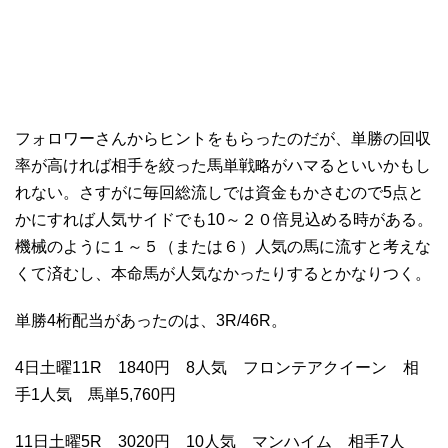
フォロワーさんからヒントをもらったのだが、単勝の回収
率が高ければ相手を絞った馬単戦略がハマるといいかもし
れない。さすがに毎回総流しでは資金もかさむので5点と
かにすれば人気サイドでも10～２０倍見込める時がある。
機械のように１～５（または６）人気の馬に流すと考えな
くて済むし、本命馬が人気なかったりするとかなりつく。
単勝4桁配当があったのは、3R/46R。
4日土曜11R 1840円 8人気 フロンテアクイーン 相
手1人気 馬単5,760円
11日土曜5R 3020円 10人気 マンハイム 相手7人