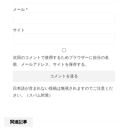
メール
*
サイト
次回のコメントで使用するためブラウザーに自分の名
前、メールアドレス、サイトを保存する。
日本語が含まれない投稿は無視されますのでご注意くだ
さい。（スパム対策）
関連記事