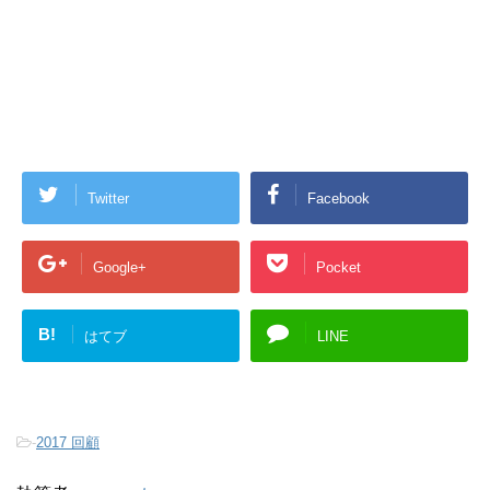
Twitter
Facebook
Google+
Pocket
B!
はてブ
LINE
-
2017 回顧