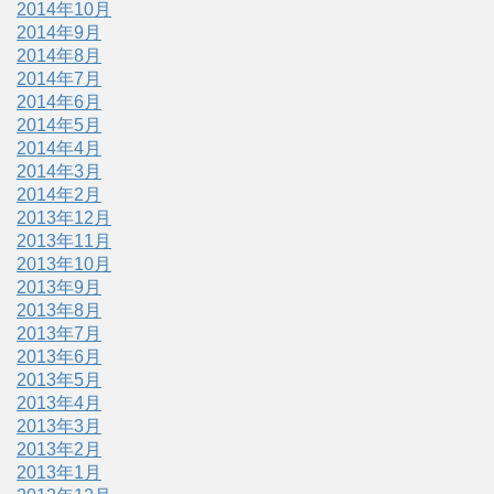
2014年10月
2014年9月
2014年8月
2014年7月
2014年6月
2014年5月
2014年4月
2014年3月
2014年2月
2013年12月
2013年11月
2013年10月
2013年9月
2013年8月
2013年7月
2013年6月
2013年5月
2013年4月
2013年3月
2013年2月
2013年1月