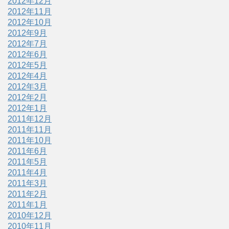
2012年12月
2012年11月
2012年10月
2012年9月
2012年7月
2012年6月
2012年5月
2012年4月
2012年3月
2012年2月
2012年1月
2011年12月
2011年11月
2011年10月
2011年6月
2011年5月
2011年4月
2011年3月
2011年2月
2011年1月
2010年12月
2010年11月