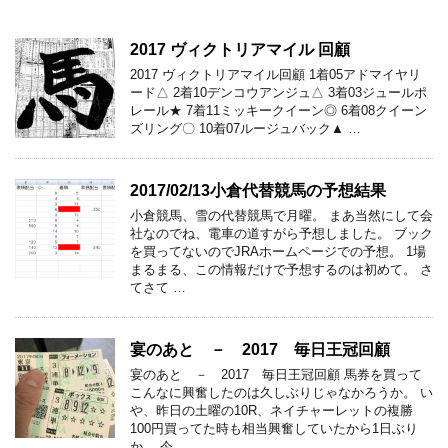
2017 ヴィクトリアマイル 回顧
2017 ヴィクトリアマイル回顧 1着05アドマイヤリ
ード△ 2着10デンコウアンジュ△ 3着03ジュールポ
レール★ 7着11ミッキークイーン◎ 6着08クイーン
ズリング〇 10着07ルージュバック▲ …
2017/02/13小倉代替競馬の予想結果
小倉競馬、雪の代替競馬で月曜。 まあ当然にして会
社なのでね、電車の道すがら予想しました。 ブック
を買ってないのでJRAホームページでの予想。 1場
まるまる、この情報だけで予想するのは初めて。 さ
てさて …
宴のあと － 2017 毎日王冠回顧
宴のあと － 2017 毎日王冠回顧 馬券を買って
こんなに興奮したのは久しぶりじゃなかろうか。 い
や、昨日の土曜の10R、ネイチャーレットの複勝
100円買ってた時も相当興奮していたから1日ぶり
か。 今 …