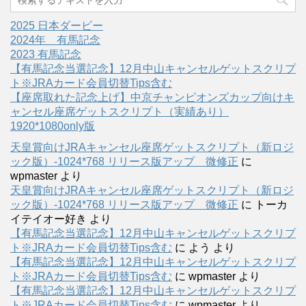
2025 日本ダービー
2024年 有馬記念
2023 有馬記念
【有馬記念当選記念】12月中山キャンセルゲットスクリプ
ト※JRAカード会員切替Tips含む
【座席取れた記念上げ】中京チャンピオンズカップ向けキ
ャンセル座席ゲットスクリプト（実績あり）
1920*1080only版
天皇賞向けJRAキャンセル座席ゲットスクリプト（新ロジ
ック版）-1024*768 リリース版アップ 微修正
に
wpmaster
より
天皇賞向けJRAキャンセル座席ゲットスクリプト（新ロジ
ック版）-1024*768 リリース版アップ 微修正
に
トーカ
イテイオー好き
より
【有馬記念当選記念】12月中山キャンセルゲットスクリプ
ト※JRAカード会員切替Tips含む
に
よう
より
【有馬記念当選記念】12月中山キャンセルゲットスクリプ
ト※JRAカード会員切替Tips含む
に
wpmaster
より
【有馬記念当選記念】12月中山キャンセルゲットスクリプ
ト※JRAカード会員切替Tips含む
に
wpmaster
より