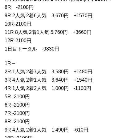
8R -2100円
9R 2人気 2着6人気 3,670円 +1570円
10R-2100円
11R 8人気 2着1人気 5,760円 +3660円
12R-2100円
1日目トータル -9830円
1R –
2R 1人気 2着7人気 3,580円 +1480円
3R 4人気 2着1人気 3,640円 +1540円
4R 1人気 2着2人気 1,000円 -1100円
5R -2100円
6R -2100円
7R -2100円
8R -2100円
9R 4人気 2着1人気 1,490円 -610円