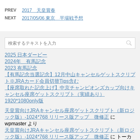
PREV
2017 天皇賞春
NEXT
2017/05/06 東京 平場戦予想
2025 日本ダービー
2024年 有馬記念
2023 有馬記念
【有馬記念当選記念】12月中山キャンセルゲットスクリプ
ト※JRAカード会員切替Tips含む
【座席取れた記念上げ】中京チャンピオンズカップ向けキ
ャンセル座席ゲットスクリプト（実績あり）
1920*1080only版
天皇賞向けJRAキャンセル座席ゲットスクリプト（新ロジ
ック版）-1024*768 リリース版アップ 微修正
に
wpmaster
より
天皇賞向けJRAキャンセル座席ゲットスクリプト（新ロジ
ック版）-1024*768 リリース版アップ 微修正
に
トーカ