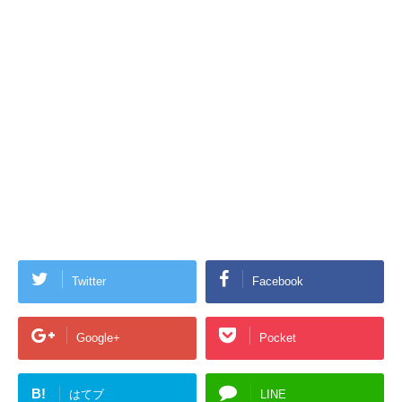
Twitter
Facebook
Google+
Pocket
B!
はてブ
LINE