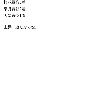
桜花賞◎3着
皐月賞◎2着
天皇賞◎1着
上昇一途だからな。