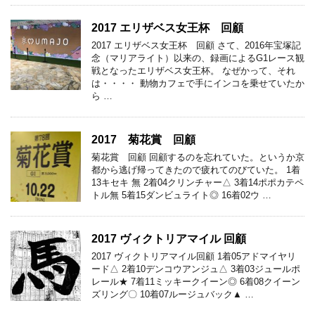
2017 エリザベス女王杯 回顧
2017 エリザベス女王杯 回顧 さて、2016年宝塚記
念（マリアライト）以来の、録画によるG1レース観
戦となったエリザベス女王杯。 なぜかって、それ
は・・・・ 動物カフェで手にインコを乗せていたか
ら …
2017 菊花賞 回顧
菊花賞 回顧 回顧するのを忘れていた。というか京
都から逃げ帰ってきたので疲れてのびていた。 1着
13キセキ 無 2着04クリンチャー△ 3着14ポポカテペ
トル無 5着15ダンビュライト◎ 16着02ウ …
2017 ヴィクトリアマイル 回顧
2017 ヴィクトリアマイル回顧 1着05アドマイヤリ
ード△ 2着10デンコウアンジュ△ 3着03ジュールポ
レール★ 7着11ミッキークイーン◎ 6着08クイーン
ズリング〇 10着07ルージュバック▲ …